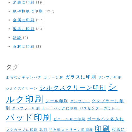
米袋に印刷
(19)
紙や和紙に印刷
(127)
金属に印刷
(27)
陶器に印刷
(23)
雑談
(2)
食材に印刷
(3)
タグ
ガラスに印刷
まちなかキャンパス
カラー分解
サンプル印刷
シ
シルクスクリーン印刷
シルクスクリーン
ルク印刷
シール印刷
タンブラーに印
タンブラー
刷
タンブラー印刷
トートバッグに印刷
バスセンターのカレー
パッド印刷
ボールペン名入れ
ビニール傘に印刷
印刷
和紙に
マグカップに印刷
乳剤
半自動スクリーン印刷機