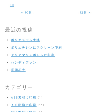
の
30
を
« 10月
12月 »
日
本
最近の投稿
酒
ポリエステル生地
の
ポリエチレンにスクリーン印刷
１
クリアマリンボトルに印刷
升
ハンディファン
瓶
長岡花火
に
カテゴリー
ABS素材に印刷
(11)
ＡＳ樹脂に印刷
(11)