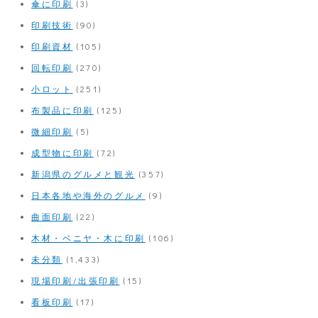
傘に印刷
(3)
印刷技術
(90)
印刷資材
(105)
回転印刷
(270)
小ロット
(251)
布製品に印刷
(125)
微細印刷
(5)
成型物に印刷
(72)
新潟県のグルメと観光
(357)
日本各地や海外のグルメ
(9)
曲面印刷
(22)
木材・ベニヤ・木に印刷
(106)
未分類
(1,433)
現場印刷/出張印刷
(15)
看板印刷
(17)