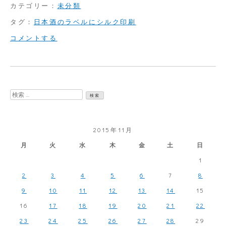
カテゴリー：
未分類
タグ：
日本酒のラベルにシルク印刷
on
コメントする
和
紙
ラ
検
ベ
索:
ル
2015年11月
に
月
火
水
木
金
土
日
印
1
刷
2
3
4
5
6
7
8
し
9
10
11
12
13
14
15
た
16
17
18
19
20
21
22
も
23
24
25
26
27
28
29