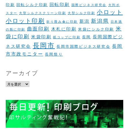
回転印刷
印刷
回転シルク印刷
国際ビジネス研究会
大判ポ
小ロット
スター
大型シルクスクリーン印刷
大型シルク印刷
小ロット印刷
新潟県
新潟
折り畳み傘に印刷
日本酒
米
曲面印刷
木札に印刷
米袋にシルク印刷
の瓶に印刷
袋に印刷
米袋印刷
長岡国際ビジ
長岡
紙コップに印刷
長岡市
長岡
ネス研究会
長岡市国際ビジネス研究会
市市政モニター
長岡祭り
アーカイブ
ア
ー
カ
イ
ブ