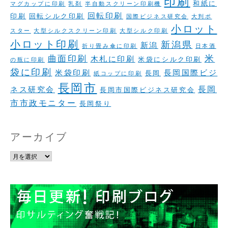
印刷
和紙に
マグカップに印刷
乳剤
半自動スクリーン印刷機
回転印刷
印刷
回転シルク印刷
国際ビジネス研究会
大判ポ
小ロット
スター
大型シルクスクリーン印刷
大型シルク印刷
小ロット印刷
新潟県
新潟
折り畳み傘に印刷
日本酒
米
曲面印刷
木札に印刷
米袋にシルク印刷
の瓶に印刷
袋に印刷
米袋印刷
長岡国際ビジ
長岡
紙コップに印刷
長岡市
長岡
ネス研究会
長岡市国際ビジネス研究会
市市政モニター
長岡祭り
アーカイブ
ア
ー
カ
イ
ブ