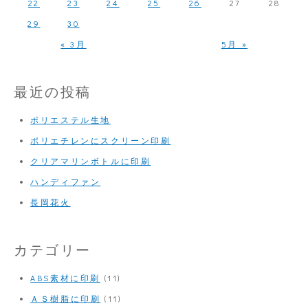
22
23
24
25
26
27
28
29
30
« 3月
5月 »
最近の投稿
ポリエステル生地
ポリエチレンにスクリーン印刷
クリアマリンボトルに印刷
ハンディファン
長岡花火
カテゴリー
ABS素材に印刷
(11)
ＡＳ樹脂に印刷
(11)