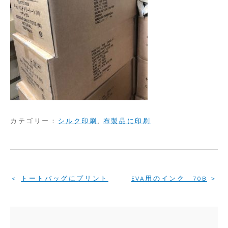
カテゴリー：
シルク印刷
,
布製品に印刷
投
トートバッグにプリント
EVA用のインク 70B
稿
ナ
ビ