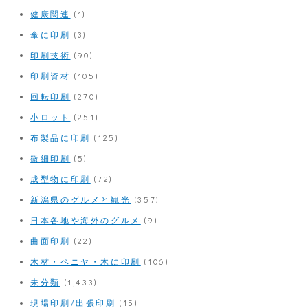
健康関連
(1)
傘に印刷
(3)
印刷技術
(90)
印刷資材
(105)
回転印刷
(270)
小ロット
(251)
布製品に印刷
(125)
微細印刷
(5)
成型物に印刷
(72)
新潟県のグルメと観光
(357)
日本各地や海外のグルメ
(9)
曲面印刷
(22)
木材・ベニヤ・木に印刷
(106)
未分類
(1,433)
現場印刷/出張印刷
(15)