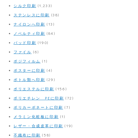
シルク印刷
(1,233)
ステンレスに印刷
(38)
ナイロンへ印刷
(13)
ノベルティ印刷
(84)
パッド印刷
(190)
ファイル
(6)
ポジフィルム
(1)
ポスターに印刷
(4)
ボトル類へ印刷
(29)
ポリエステルに印刷
(156)
ポリエチレン PEに印刷
(72)
ポリカーボネートに印刷
(7)
メラミン化粧板に印刷
(1)
レザー・合成皮革に印刷
(19)
不織布に印刷
(58)