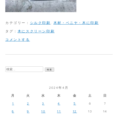
カテゴリー：
シルク印刷
,
木材・ベニヤ・木に印刷
タグ：
木にスクリーン印刷
on
コメントする
木
材
に
検
ス
索:
ク
2024年4月
リ
月
火
水
木
金
土
日
ー
1
2
3
4
5
6
7
ン
8
9
10
11
12
13
14
印