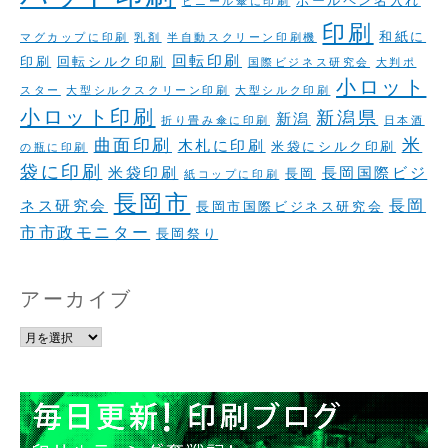
ボールペン名入れ
ビニール傘に印刷
印刷
和紙に
マグカップに印刷
乳剤
半自動スクリーン印刷機
回転印刷
印刷
回転シルク印刷
国際ビジネス研究会
大判ポ
小ロット
スター
大型シルクスクリーン印刷
大型シルク印刷
小ロット印刷
新潟県
新潟
折り畳み傘に印刷
日本酒
米
曲面印刷
木札に印刷
米袋にシルク印刷
の瓶に印刷
袋に印刷
米袋印刷
長岡国際ビジ
長岡
紙コップに印刷
長岡市
長岡
ネス研究会
長岡市国際ビジネス研究会
市市政モニター
長岡祭り
アーカイブ
ア
ー
カ
イ