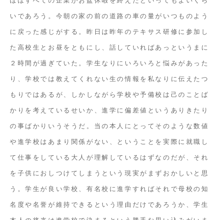
いであろう。今朝の家の前の道路の車の量がいつものよう
に戻った感じがする。昨日は昨年のテキサス研修に参加し
た高校生とお昼をともにし、話していればあっというまに
２時間が過ぎていた。学生なりにいろいろと悩みがあった
り、学校では教えてくれない生の情報を私なりに伝えたつ
もりではあるが、しかしながら学校や予備校は己のことば
かりを考えているせいか、進学に偏差値というありきたり
の事ばかりいうそうだ。当の本人にとってそのような数値
や進学校はあまり関係がない、ということを実際に就職し
て仕事をしている大人が理解しているはずなのだが、それ
を子供におしつけてしまうという現実がまずおかしいと思
う。学生が良い学校、有名校に進学すればそれで母校の知
名度や名誉が維持できるという理由だけであろうか、学生
本人の将来は進学校で決まるという勝手な思い込みがいま