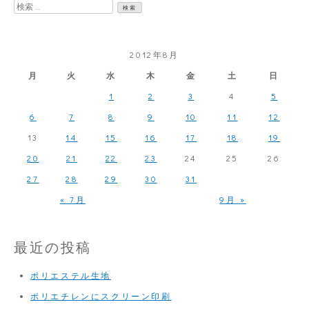
検
な
索:
稼
2012年8月
働
月
火
水
木
金
土
日
に
1
2
3
4
5
な
6
7
8
9
10
11
12
る
13
14
15
16
17
18
19
週
20
21
22
23
24
25
26
27
28
29
30
31
« 7月
9月 »
最近の投稿
ポリエステル生地
ポリエチレンにスクリーン印刷