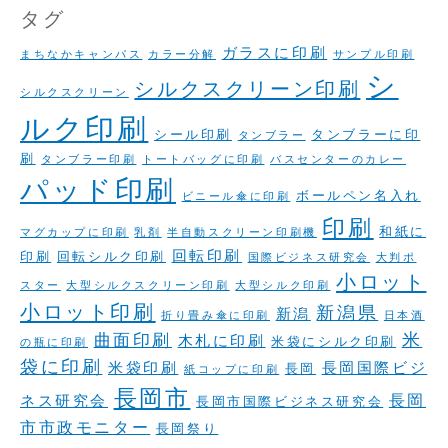
タグ
ガラスに印刷
まちなかキャンパス
カラー分解
サンプル印刷
シ
シルクスクリーン印刷
シルクスクリーン
ルク印刷
シール印刷
タンブラーに印
タンブラー
刷
タンブラー印刷
トートバッグに印刷
バスセンターのカレー
パッド印刷
ボールペン名入れ
ビニール傘に印刷
印刷
和紙に
マグカップに印刷
乳剤
半自動スクリーン印刷機
回転印刷
印刷
回転シルク印刷
国際ビジネス研究会
大判ポ
小ロット
スター
大型シルクスクリーン印刷
大型シルク印刷
小ロット印刷
新潟県
新潟
折り畳み傘に印刷
日本酒
米
曲面印刷
木札に印刷
米袋にシルク印刷
の瓶に印刷
袋に印刷
米袋印刷
長岡国際ビジ
長岡
紙コップに印刷
長岡市
長岡
ネス研究会
長岡市国際ビジネス研究会
市市政モニター
長岡祭り