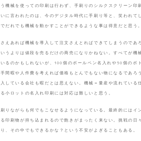
いう機械を使っての印刷は行わず、手刷りのシルクスクリーン印
合いに言われたのは、今のデジタル時代に手刷り等と、笑われて
つでだれでも機械を動かすことができるような事は得意だと思う
力さえあれば機械を導入して注文さえとればできてしまうのであ
というよりは値段を売るだけの商売になりかねない。すべてが機
いるのかもしれないが、100個のボールペン名入れや50個のボ
る手間暇や人件費を考えれば価格もとんでもない物になるであろ
導入している会社も暇だとは思えない。機械＝量産や流れている
くる小ロットの名入れ印刷には対応は難しいと思う。
手刷りながらも何でもこなせるようになっている。最終的にはイ
なる印刷物が持ち込まれるので飽きがまったく来ない。挑戦の日
あり、その中でもできるかな？という不安がよぎることもある。