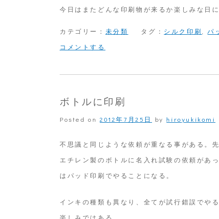
今日はまたどんな印刷物が来るか楽しみな日
カテゴリー：
未分類
タグ：
シルク印刷
,
パ
on
コメントする
シ
ル
ク
ボトルに印刷
印
Posted on
2012年7月25日
by
hiroyukikomi
刷
と
不思議と同じような依頼が重なる事がある。
パ
エチレン製のボトルに名入れ試験の依頼があ
ッ
はパッド印刷でやることになる。
ド
インキの種類も異なり、全てが試行錯誤でや
印
楽しみではある。
刷