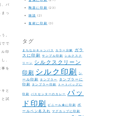
刷、パ
陶器に印刷
(23)
しまっ
雑談
(2)
。
食材に印刷
(3)
ろう。
タグ
械でで
ガラ
まちなかキャンパス
カラー分解
トル印
スに印刷
サンプル印刷
シルクスク
うし、
シルクスクリーン
リーン
仕事を
シルク印刷
印刷
シ
ール印刷
タンブラーに
タンブラー
印刷
タンブラー印刷
トートバッグに
パッ
ンキと
印刷
バスセンターのカレー
々と試
ド印刷
ボ
ビニール傘に印刷
ールペン名入れ
マグカップに印刷