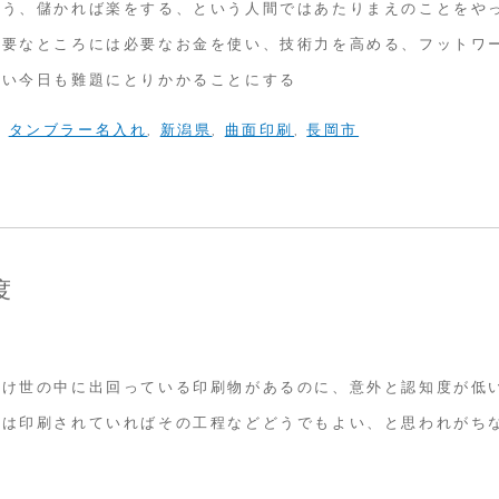
使う、儲かれば楽をする、という人間ではあたりまえのことをや
必要なところには必要なお金を使い、技術力を高める、フットワ
思い今日も難題にとりかかることにする
,
タンブラー名入れ
,
新潟県
,
曲面印刷
,
長岡市
度
だけ世の中に出回っている印刷物があるのに、意外と認知度が低
物は印刷されていればその工程などどうでもよい、と思われがち