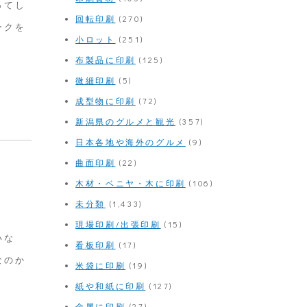
ってし
回転印刷
(270)
ークを
小ロット
(251)
布製品に印刷
(125)
微細印刷
(5)
成型物に印刷
(72)
新潟県のグルメと観光
(357)
日本各地や海外のグルメ
(9)
曲面印刷
(22)
木材・ベニヤ・木に印刷
(106)
未分類
(1,433)
現場印刷/出張印刷
(15)
いな
看板印刷
(17)
なのか
米袋に印刷
(19)
紙や和紙に印刷
(127)
金属に印刷
(27)