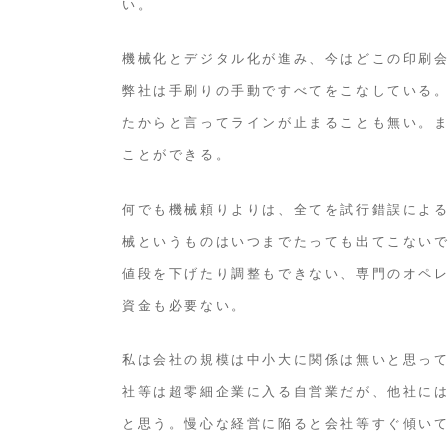
い。
機械化とデジタル化が進み、今はどこの印刷
弊社は手刷りの手動ですべてをこなしている
たからと言ってラインが止まることも無い。
ことができる。
何でも機械頼りよりは、全てを試行錯誤によ
械というものはいつまでたっても出てこない
値段を下げたり調整もできない、専門のオペ
資金も必要ない。
私は会社の規模は中小大に関係は無いと思っ
社等は超零細企業に入る自営業だが、他社に
と思う。慢心な経営に陥ると会社等すぐ傾い