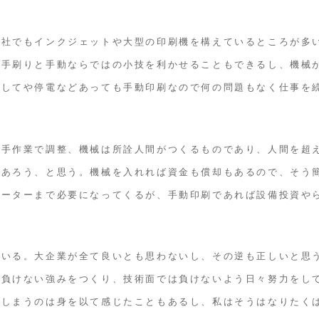
会社でもインクジェットや大型の印刷機を構えているところが多
。手刷りと手動ならではの小技を利かせることもできるし、機械
ましてや停電などあっても手動印刷なので何の問題もなく仕事を
る手作業で調整、機械は所詮人間がつくるものであり、人間を超
であろう、と思う。機械を入れれば資金も償却もあるので、そう
レーターまで必要になってくるが、手動印刷であれば設備投資や
ている。大企業が全て良いとも思わないし、その逆も正しいと思
は負けない強みをつくり、技術面では負けないよう日々努力をし
てしまうのは身を以て感じたこともあるし、私はそうはなりたく