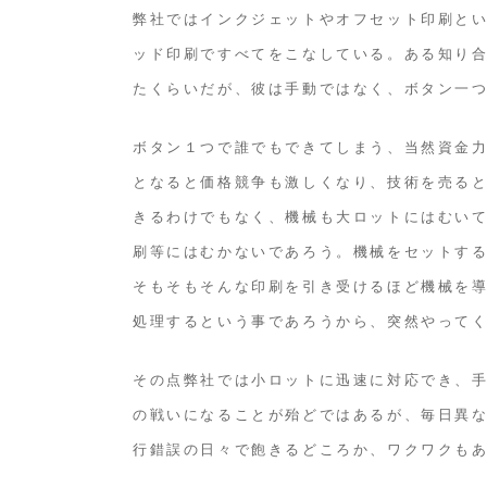
弊社ではインクジェットやオフセット印刷と
ッド印刷ですべてをこなしている。ある知り
たくらいだが、彼は手動ではなく、ボタン一
ボタン１つで誰でもできてしまう、当然資金
となると価格競争も激しくなり、技術を売る
きるわけでもなく、機械も大ロットにはむいて
刷等にはむかないであろう。機械をセットす
そもそもそんな印刷を引き受けるほど機械を
処理するという事であろうから、突然やって
その点弊社では小ロットに迅速に対応でき、
の戦いになることが殆どではあるが、毎日異
行錯誤の日々で飽きるどころか、ワクワクも