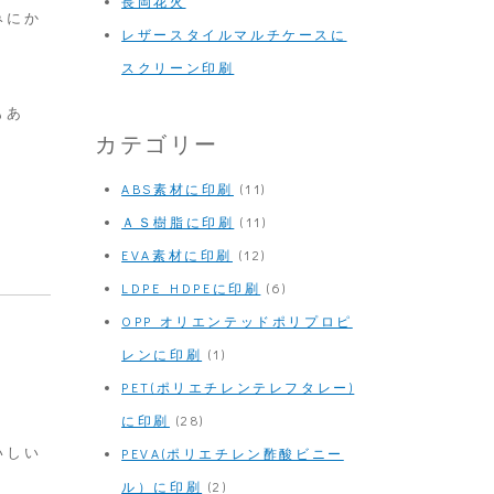
長岡花火
みにか
レザースタイルマルチケースに
スクリーン印刷
もあ
カテゴリー
ABS素材に印刷
(11)
ＡＳ樹脂に印刷
(11)
EVA素材に印刷
(12)
LDPE HDPEに印刷
(6)
OPP オリエンテッドポリプロピ
レンに印刷
(1)
PET(ポリエチレンテレフタレー)
に印刷
(28)
いしい
PEVA(ポリエチレン酢酸ビニー
ル）に印刷
(2)