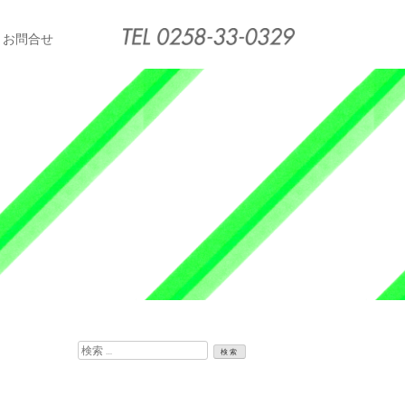
お問合せ
検
索: