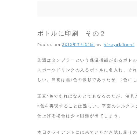
ボトルに印刷 その２
Posted on
2012年7月31日
by
hiroyukikomi
先週はタンブラーという保温機能があるボト
スポーツドリンクの入るボトルに名入れ、それ
しい。当初は黒1色の依頼であったが、2色に
正直1色であればなんとでもなるのだが、治具
2色を再現することは難しい。平面のシルクス
仕上げる場合は少々困難が出てしまう。
本日クライアントには来ていただき試し刷り