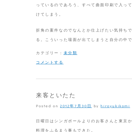
っているのであろう、すべて曲面印刷で入っ
けてしまう。
折角の案件なのでなんとか仕上げたい気持ち
る。こういった場面が出てしまうと自分の中
カテゴリー：
未分類
on
コメントする
ボ
ト
ル
来客といたた
に
Posted on
2012年7月30日
by
hiroyukikomi
印
刷
日曜日はシンガポールよりのお客さんと東京
そ
料理をふるまう事もできた。