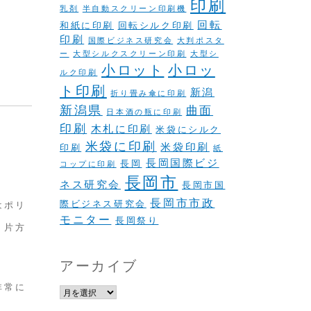
印刷
乳剤
半自動スクリーン印刷機
回転
和紙に印刷
回転シルク印刷
印刷
国際ビジネス研究会
大判ポスタ
ー
大型シルクスクリーン印刷
大型シ
小ロット
小ロッ
ルク印刷
ト印刷
新潟
折り畳み傘に印刷
新潟県
曲面
日本酒の瓶に印刷
印刷
木札に印刷
米袋にシルク
米袋に印刷
米袋印刷
印刷
紙
長岡国際ビジ
長岡
コップに印刷
長岡市
ネス研究会
長岡市国
長岡市市政
際ビジネス研究会
はポリ
モニター
長岡祭り
う片方
アーカイブ
非常に
ア