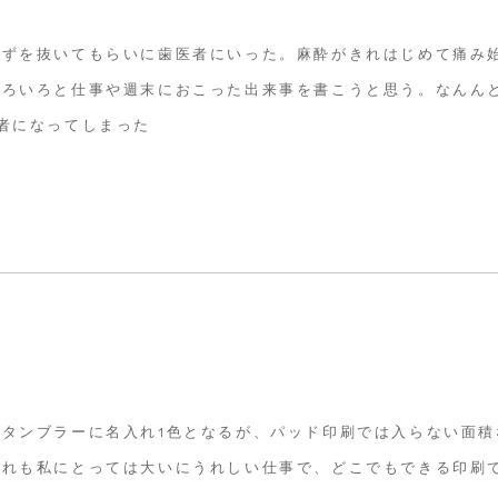
らずを抜いてもらいに歯医者にいった。麻酔がきれはじめて痛み
いろいろと仕事や週末におこった出来事を書こうと思う。なんん
者になってしまった
タンブラーに名入れ1色となるが、パッド印刷では入らない面積
これも私にとっては大いにうれしい仕事で、どこでもできる印刷