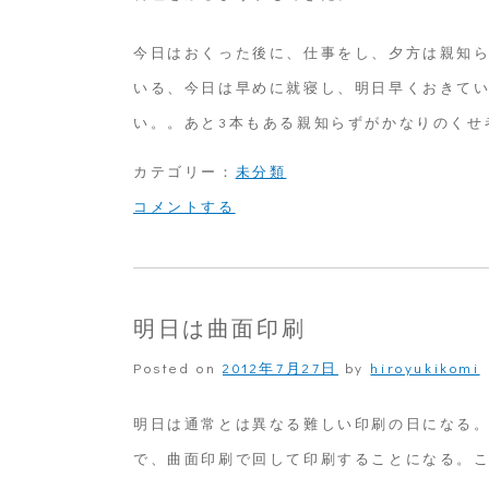
の
今日はおくった後に、仕事をし、夕方は親知
２
いる、今日は早めに就寝し、明日早くおきて
い。。あと3本もある親知らずがかなりのくせ
カテゴリー：
未分類
on
コメントする
来
客
と
明日は曲面印刷
い
Posted on
2012年7月27日
by
hiroyukikomi
た
た
明日は通常とは異なる難しい印刷の日になる。
で、曲面印刷で回して印刷することになる。