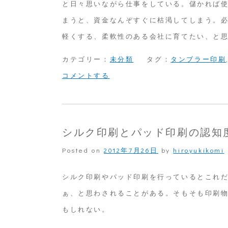
と日々思いながら仕事をしている。儲かれば
まうと、資金なんぞすぐに枯渇してしまう。
軽くする、柔軟性のある会社に育てたい、と
カテゴリー：
未分類
タグ：
タンブラー印刷
on
コメントする
明
日
は
シルク印刷とパッド印刷の認知
曲
Posted on
2012年7月26日
by
hiroyukikomi
面
印
シルク印刷やパッド印刷を行っているとこれ
刷
ぁ、と思わされることがある。そもそも印刷
もしれない。