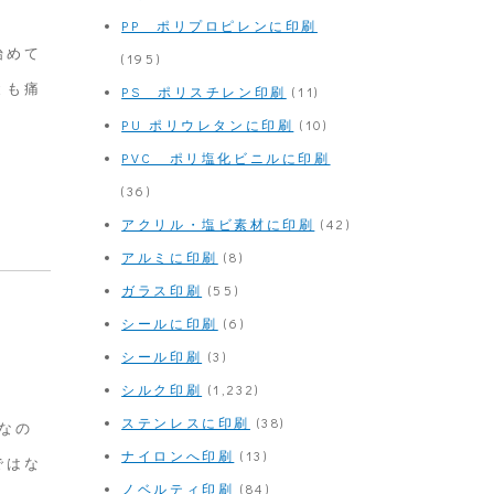
PP ポリプロピレンに印刷
始めて
(195)
とも痛
PS ポリスチレン印刷
(11)
PU ポリウレタンに印刷
(10)
PVC ポリ塩化ビニルに印刷
(36)
アクリル・塩ビ素材に印刷
(42)
アルミに印刷
(8)
ガラス印刷
(55)
シールに印刷
(6)
シール印刷
(3)
シルク印刷
(1,232)
ステンレスに印刷
(38)
なの
ナイロンへ印刷
(13)
ではな
ノベルティ印刷
(84)