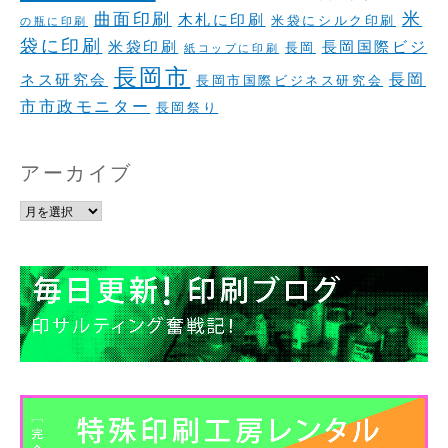
米
曲面印刷
木札に印刷
米袋にシルク印刷
の瓶に印刷
袋に印刷
米袋印刷
長岡国際ビジ
長岡
紙コップに印刷
長岡市
長岡
ネス研究会
長岡市国際ビジネス研究会
市市政モニター
長岡祭り
アーカイブ
ア
ー
カ
イ
ブ