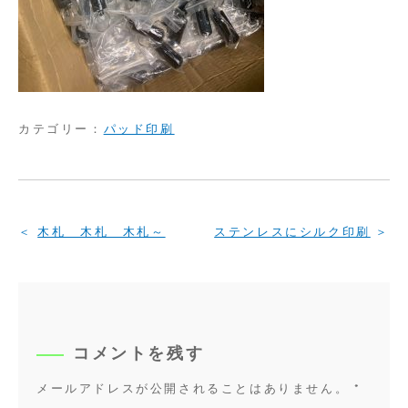
カテゴリー：
パッド印刷
投
木札 木札 木札～
ステンレスにシルク印刷
稿
ナ
ビ
ゲ
コメントを残す
ー
シ
メールアドレスが公開されることはありません。
*