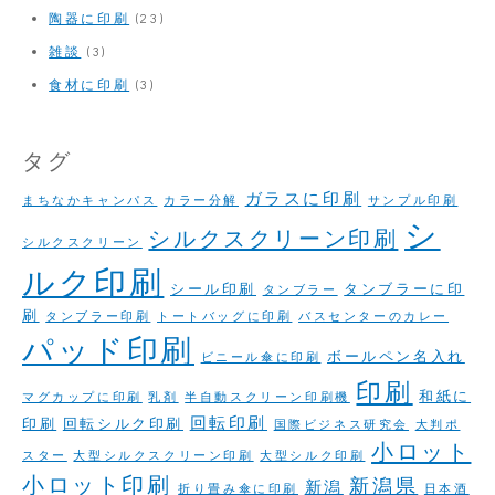
陶器に印刷
(23)
雑談
(3)
食材に印刷
(3)
タグ
ガラスに印刷
まちなかキャンパス
カラー分解
サンプル印刷
シ
シルクスクリーン印刷
シルクスクリーン
ルク印刷
シール印刷
タンブラーに印
タンブラー
刷
タンブラー印刷
トートバッグに印刷
バスセンターのカレー
パッド印刷
ボールペン名入れ
ビニール傘に印刷
印刷
和紙に
マグカップに印刷
乳剤
半自動スクリーン印刷機
回転印刷
印刷
回転シルク印刷
国際ビジネス研究会
大判ポ
小ロット
スター
大型シルクスクリーン印刷
大型シルク印刷
小ロット印刷
新潟県
新潟
折り畳み傘に印刷
日本酒