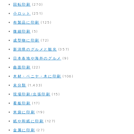
回転印刷
(270)
小ロット
(251)
布製品に印刷
(125)
微細印刷
(5)
成型物に印刷
(72)
新潟県のグルメと観光
(357)
日本各地や海外のグルメ
(9)
曲面印刷
(22)
木材・ベニヤ・木に印刷
(106)
未分類
(1,433)
現場印刷/出張印刷
(15)
看板印刷
(17)
米袋に印刷
(19)
紙や和紙に印刷
(127)
金属に印刷
(27)