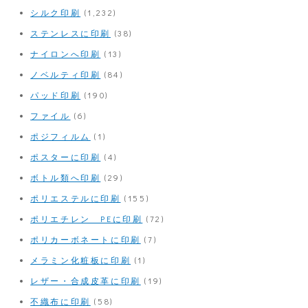
シルク印刷
(1,232)
ステンレスに印刷
(38)
ナイロンへ印刷
(13)
ノベルティ印刷
(84)
パッド印刷
(190)
ファイル
(6)
ポジフィルム
(1)
ポスターに印刷
(4)
ボトル類へ印刷
(29)
ポリエステルに印刷
(155)
ポリエチレン PEに印刷
(72)
ポリカーボネートに印刷
(7)
メラミン化粧板に印刷
(1)
レザー・合成皮革に印刷
(19)
不織布に印刷
(58)