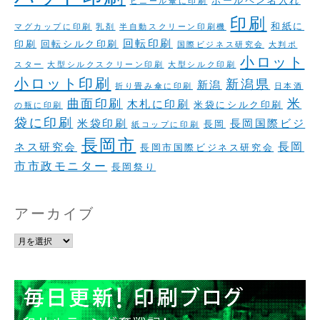
ボールペン名入れ
ビニール傘に印刷
印刷
和紙に
マグカップに印刷
乳剤
半自動スクリーン印刷機
回転印刷
印刷
回転シルク印刷
国際ビジネス研究会
大判ポ
小ロット
スター
大型シルクスクリーン印刷
大型シルク印刷
小ロット印刷
新潟県
新潟
折り畳み傘に印刷
日本酒
米
曲面印刷
木札に印刷
米袋にシルク印刷
の瓶に印刷
袋に印刷
米袋印刷
長岡国際ビジ
長岡
紙コップに印刷
長岡市
長岡
ネス研究会
長岡市国際ビジネス研究会
市市政モニター
長岡祭り
アーカイブ
ア
ー
カ
イ