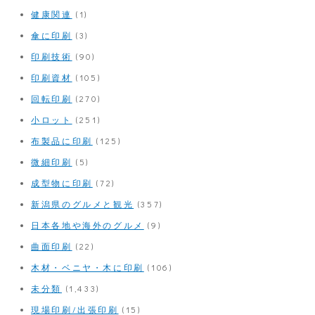
健康関連
(1)
傘に印刷
(3)
印刷技術
(90)
印刷資材
(105)
回転印刷
(270)
小ロット
(251)
布製品に印刷
(125)
微細印刷
(5)
成型物に印刷
(72)
新潟県のグルメと観光
(357)
日本各地や海外のグルメ
(9)
曲面印刷
(22)
木材・ベニヤ・木に印刷
(106)
未分類
(1,433)
現場印刷/出張印刷
(15)