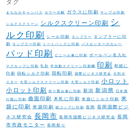
タグ
ガラスに印刷
まちなかキャンパス
カラー分解
サンプル印刷
シ
シルクスクリーン印刷
シルクスクリーン
ルク印刷
シール印刷
タンブラーに印
タンブラー
刷
タンブラー印刷
トートバッグに印刷
バスセンターのカレー
パッド印刷
ボールペン名入れ
ビニール傘に印刷
印刷
和紙に
マグカップに印刷
乳剤
半自動スクリーン印刷機
回転印刷
印刷
回転シルク印刷
国際ビジネス研究会
大判ポ
小ロット
スター
大型シルクスクリーン印刷
大型シルク印刷
小ロット印刷
新潟県
新潟
折り畳み傘に印刷
日本酒
米
曲面印刷
木札に印刷
米袋にシルク印刷
の瓶に印刷
袋に印刷
米袋印刷
長岡国際ビジ
長岡
紙コップに印刷
長岡市
長岡
ネス研究会
長岡市国際ビジネス研究会
市市政モニター
長岡祭り