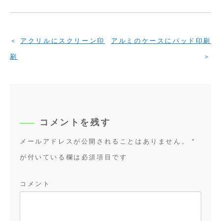
投
アクリルにスクリーン印
アルミのケースにパッド印刷
稿
刷
ナ
ビ
ゲ
ー
シ
コメントを残す
ョ
メールアドレスが公開されることはありません。
*
ン
が付いている欄は必須項目です
コメント