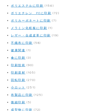
ポリエステルに印刷
(156)
ポリエチレン PEに印刷
(72)
ポリカーボネートに印刷
(7)
メラミン化粧板に印刷
(1)
レザー・合成皮革に印刷
(19)
不織布に印刷
(58)
健康関連
(1)
傘に印刷
(3)
印刷技術
(90)
印刷資材
(105)
回転印刷
(270)
小ロット
(251)
布製品に印刷
(125)
微細印刷
(5)
成型物に印刷
(72)