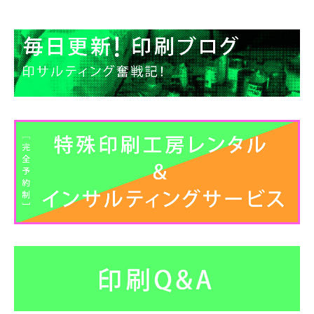
ー
カ
イ
ブ