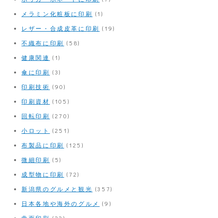
メラミン化粧板に印刷
(1)
レザー・合成皮革に印刷
(19)
不織布に印刷
(58)
健康関連
(1)
傘に印刷
(3)
印刷技術
(90)
印刷資材
(105)
回転印刷
(270)
小ロット
(251)
布製品に印刷
(125)
微細印刷
(5)
成型物に印刷
(72)
新潟県のグルメと観光
(357)
日本各地や海外のグルメ
(9)
曲面印刷
(22)