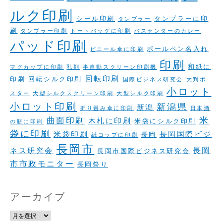
ルク印刷
シール印刷
タンブラーに印
タンブラー
刷
タンブラー印刷
トートバッグに印刷
バスセンターのカレー
パッド印刷
ボールペン名入れ
ビニール傘に印刷
印刷
和紙に
マグカップに印刷
乳剤
半自動スクリーン印刷機
回転印刷
印刷
回転シルク印刷
国際ビジネス研究会
大判ポ
小ロット
スター
大型シルクスクリーン印刷
大型シルク印刷
小ロット印刷
新潟県
新潟
折り畳み傘に印刷
日本酒
米
曲面印刷
木札に印刷
米袋にシルク印刷
の瓶に印刷
袋に印刷
米袋印刷
長岡国際ビジ
長岡
紙コップに印刷
長岡市
長岡
ネス研究会
長岡市国際ビジネス研究会
市市政モニター
長岡祭り
アーカイブ
ア