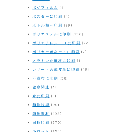
ポジフィルム
(1)
ポスターに印刷
(4)
ボトル類へ印刷
(29)
ポリエステルに印刷
(156)
ポリエチレン PEに印刷
(72)
ポリカーボネートに印刷
(7)
メラミン化粧板に印刷
(1)
レザー・合成皮革に印刷
(19)
不織布に印刷
(58)
健康関連
(1)
傘に印刷
(3)
印刷技術
(90)
印刷資材
(105)
回転印刷
(270)
小ロット
(251)