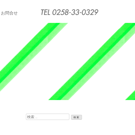
お問合せ
検
索: