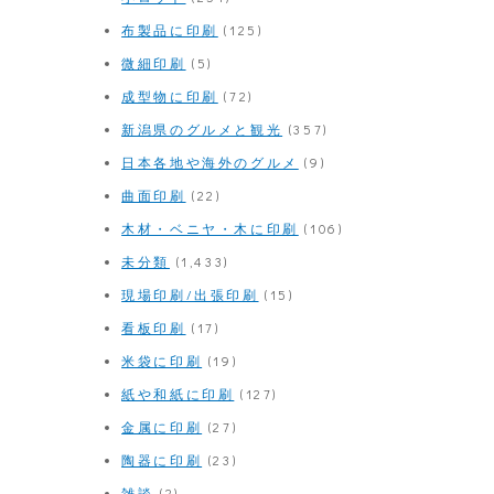
布製品に印刷
(125)
微細印刷
(5)
成型物に印刷
(72)
新潟県のグルメと観光
(357)
日本各地や海外のグルメ
(9)
曲面印刷
(22)
木材・ベニヤ・木に印刷
(106)
未分類
(1,433)
現場印刷/出張印刷
(15)
看板印刷
(17)
米袋に印刷
(19)
紙や和紙に印刷
(127)
金属に印刷
(27)
陶器に印刷
(23)
雑談
(2)