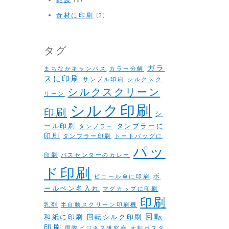
食材に印刷
(3)
タグ
ガラ
まちなかキャンパス
カラー分解
スに印刷
サンプル印刷
シルクスク
シルクスクリーン
リーン
シルク印刷
印刷
シ
ール印刷
タンブラーに
タンブラー
印刷
タンブラー印刷
トートバッグに
パッ
印刷
バスセンターのカレー
ド印刷
ボ
ビニール傘に印刷
ールペン名入れ
マグカップに印刷
印刷
乳剤
半自動スクリーン印刷機
回転
和紙に印刷
回転シルク印刷
印刷
国際ビジネス研究会
大判ポスタ