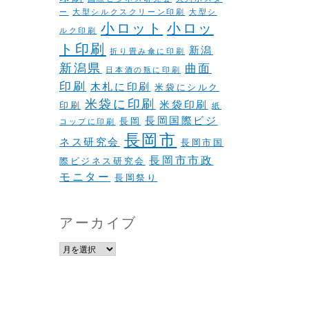
ー
大型シルクスクリーン印刷
大型シ
小ロット
小ロッ
ルク印刷
ト印刷
新潟
折り畳み傘に印刷
新潟県
曲面
日本酒の瓶に印刷
印刷
木札に印刷
米袋にシルク
米袋に印刷
米袋印刷
印刷
紙
長岡国際ビジ
長岡
コップに印刷
長岡市
ネス研究会
長岡市国
長岡市市政
際ビジネス研究会
モニター
長岡祭り
アーカイブ
ア
ー
カ