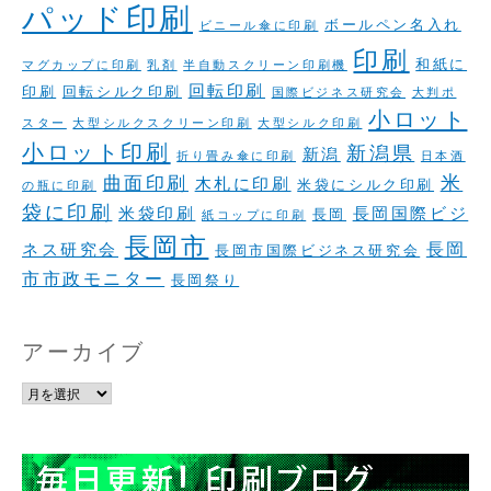
パッド印刷
ボールペン名入れ
ビニール傘に印刷
印刷
和紙に
マグカップに印刷
乳剤
半自動スクリーン印刷機
回転印刷
印刷
回転シルク印刷
国際ビジネス研究会
大判ポ
小ロット
スター
大型シルクスクリーン印刷
大型シルク印刷
小ロット印刷
新潟県
新潟
折り畳み傘に印刷
日本酒
米
曲面印刷
木札に印刷
米袋にシルク印刷
の瓶に印刷
袋に印刷
米袋印刷
長岡国際ビジ
長岡
紙コップに印刷
長岡市
長岡
ネス研究会
長岡市国際ビジネス研究会
市市政モニター
長岡祭り
アーカイブ
ア
ー
カ