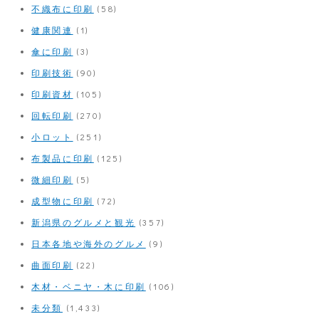
不織布に印刷
(58)
健康関連
(1)
傘に印刷
(3)
印刷技術
(90)
印刷資材
(105)
回転印刷
(270)
小ロット
(251)
布製品に印刷
(125)
微細印刷
(5)
成型物に印刷
(72)
新潟県のグルメと観光
(357)
日本各地や海外のグルメ
(9)
曲面印刷
(22)
木材・ベニヤ・木に印刷
(106)
未分類
(1,433)