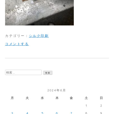
カテゴリー：
シルク印刷
on
コメントする
成
形
物
検
に
索:
ス
2024年6月
ク
月
火
水
木
金
土
日
リ
1
2
ー
3
4
5
6
7
8
9