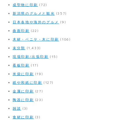
成型物に印刷
(72)
新潟県のグルメと観光
(357)
日本各地や海外のグルメ
(9)
曲面印刷
(22)
木材・ベニヤ・木に印刷
(106)
未分類
(1,433)
現場印刷/出張印刷
(15)
看板印刷
(17)
米袋に印刷
(19)
紙や和紙に印刷
(127)
金属に印刷
(27)
陶器に印刷
(23)
雑談
(3)
食材に印刷
(3)