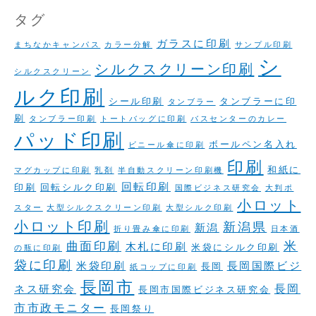
タグ
ガラスに印刷
まちなかキャンパス
カラー分解
サンプル印刷
シ
シルクスクリーン印刷
シルクスクリーン
ルク印刷
シール印刷
タンブラーに印
タンブラー
刷
タンブラー印刷
トートバッグに印刷
バスセンターのカレー
パッド印刷
ボールペン名入れ
ビニール傘に印刷
印刷
和紙に
マグカップに印刷
乳剤
半自動スクリーン印刷機
回転印刷
印刷
回転シルク印刷
国際ビジネス研究会
大判ポ
小ロット
スター
大型シルクスクリーン印刷
大型シルク印刷
小ロット印刷
新潟県
新潟
折り畳み傘に印刷
日本酒
米
曲面印刷
木札に印刷
米袋にシルク印刷
の瓶に印刷
袋に印刷
米袋印刷
長岡国際ビジ
長岡
紙コップに印刷
長岡市
長岡
ネス研究会
長岡市国際ビジネス研究会
市市政モニター
長岡祭り