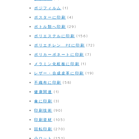
ポジフィルム
(1)
ポスターに印刷
(4)
ボトル類へ印刷
(29)
ポリエステルに印刷
(156)
ポリエチレン PEに印刷
(72)
ポリカーボネートに印刷
(7)
メラミン化粧板に印刷
(1)
レザー・合成皮革に印刷
(19)
不織布に印刷
(58)
健康関連
(1)
傘に印刷
(3)
印刷技術
(90)
印刷資材
(105)
回転印刷
(270)
小ロット
(251)