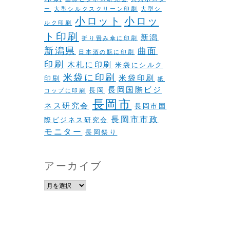
ー
大型シルクスクリーン印刷
大型シ
小ロット
小ロッ
ルク印刷
ト印刷
新潟
折り畳み傘に印刷
新潟県
曲面
日本酒の瓶に印刷
印刷
木札に印刷
米袋にシルク
米袋に印刷
米袋印刷
印刷
紙
長岡国際ビジ
長岡
コップに印刷
長岡市
ネス研究会
長岡市国
長岡市市政
際ビジネス研究会
モニター
長岡祭り
アーカイブ
ア
ー
カ