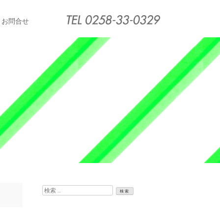
お問合せ
検
索: