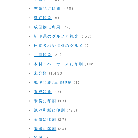
布製品に印刷
(125)
微細印刷
(5)
成型物に印刷
(72)
新潟県のグルメと観光
(357)
日本各地や海外のグルメ
(9)
曲面印刷
(22)
木材・ベニヤ・木に印刷
(106)
未分類
(1,433)
現場印刷/出張印刷
(15)
看板印刷
(17)
米袋に印刷
(19)
紙や和紙に印刷
(127)
金属に印刷
(27)
陶器に印刷
(23)
雑談
(3)