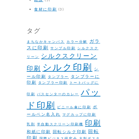
食材に印刷
(3)
タグ
ガラ
まちなかキャンパス
カラー分解
スに印刷
サンプル印刷
シルクスク
シルクスクリーン
リーン
シルク印刷
印刷
シ
ール印刷
タンブラーに
タンブラー
印刷
タンブラー印刷
トートバッグに
パッ
印刷
バスセンターのカレー
ド印刷
ボ
ビニール傘に印刷
ールペン名入れ
マグカップに印刷
印刷
乳剤
半自動スクリーン印刷機
回転
和紙に印刷
回転シルク印刷
印刷
国際ビジネス研究会
大判ポスタ