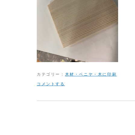
カテゴリー：
木材・ベニヤ・木に印刷
on
コメントする
絵
馬
に
ス
ク