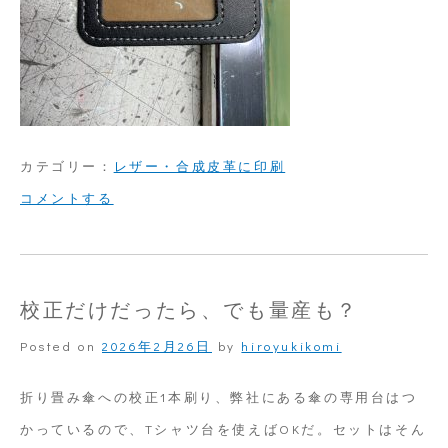
カテゴリー：
レザー・合成皮革に印刷
on
コメントする
合
皮
レ
校正だけだったら、でも量産も？
ザ
Posted on
2026年2月26日
by
hiroyukikomi
ー
の
折り畳み傘への校正1本刷り、弊社にある傘の専用台はつ
パ
かっているので、Tシャツ台を使えばOKだ。セットはそん