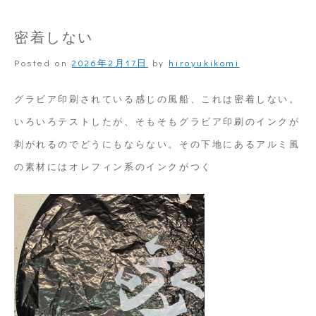
た
び
密着しない
れ
Posted on
2026年2月17日
by
hiroyukikomi
た
パ
グラビア印刷されている感じの風船、これは密着しない。
ッ
いろいろテストしたが、そもそもグラビア印刷のインクが
ド
剥がれるのでどうにもならない。その下地にあるアルミ風
の素材にはオレフィン系のインクがつく