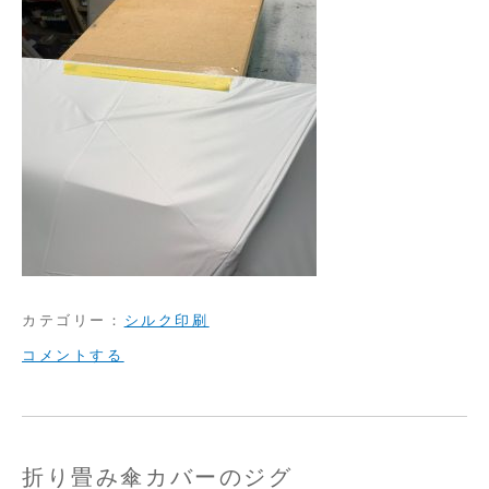
カテゴリー：
シルク印刷
on
コメントする
校
正
だ
折り畳み傘カバーのジグ