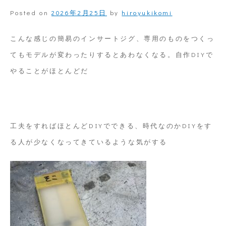
け
Posted on
2026年2月25日
by
hiroyukikomi
だ
っ
こんな感じの簡易のインサートジグ、専用のものをつくっ
た
てもモデルが変わったりするとあわなくなる。自作DIYで
ら、
やることがほとんどだ
で
も
量
工夫をすればほとんどDIYでできる、時代なのかDIYをす
産
る人が少なくなってきているような気がする
も？