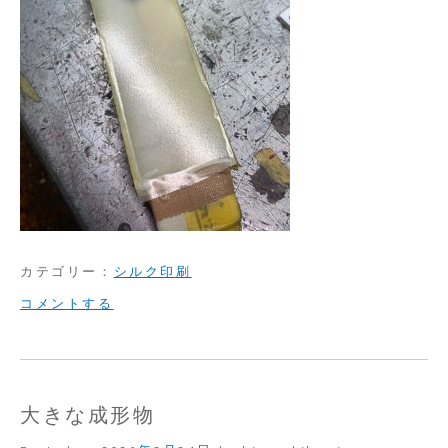
カテゴリー：
シルク印刷
on
コメントする
折
り
畳
大きな成形物
み