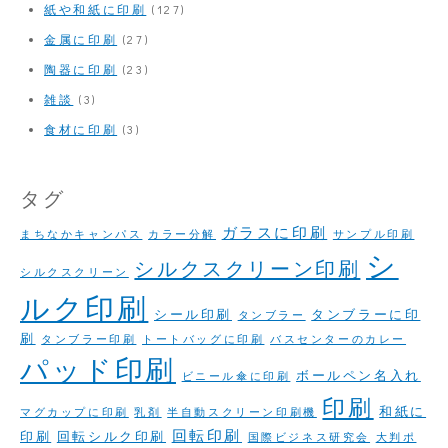
紙や和紙に印刷
(127)
金属に印刷
(27)
陶器に印刷
(23)
雑談
(3)
食材に印刷
(3)
タグ
ガラスに印刷
まちなかキャンパス
カラー分解
サンプル印刷
シ
シルクスクリーン印刷
シルクスクリーン
ルク印刷
シール印刷
タンブラーに印
タンブラー
刷
タンブラー印刷
トートバッグに印刷
バスセンターのカレー
パッド印刷
ボールペン名入れ
ビニール傘に印刷
印刷
和紙に
マグカップに印刷
乳剤
半自動スクリーン印刷機
回転印刷
印刷
回転シルク印刷
国際ビジネス研究会
大判ポ