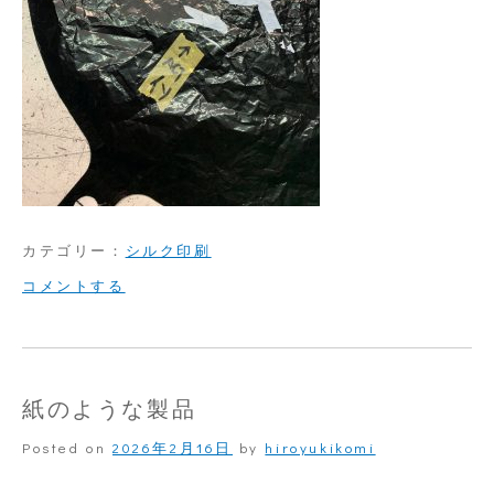
カテゴリー：
シルク印刷
on
コメントする
密
着
し
紙のような製品
な
Posted on
2026年2月16日
by
hiroyukikomi
い