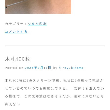
カテゴリー：
シルク印刷
on
コメントする
紙
の
よ
木札100枚
う
Posted on
2026年2月13日
by
hiroyukikomi
な
製
木札100枚に2色スクリーン印刷、祝日に2色刷って乾燥さ
品
せているのでいつでも搬出はできる。 雪解けも進んでい
る模様で、この先寒波はなさそうだが、絶対に来ないとも
言えない