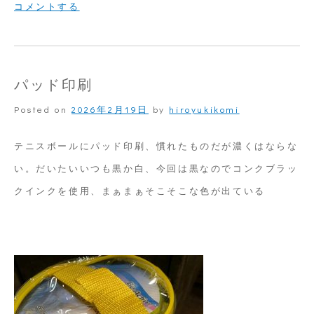
on
コメントする
大
き
な
パッド印刷
ク
Posted on
2026年2月19日
by
hiroyukikomi
ー
ラ
テニスボールにパッド印刷、慣れたものだが濃くはならな
ー
い。だいたいいつも黒か白、今回は黒なのでコンクブラッ
ボ
クインクを使用、まぁまぁそこそこな色が出ている
ッ
ク
ス