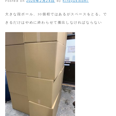
Posted on
2026年2月24日
by
hiroyukikomi
傘
カ
大きな段ボール、30個程ではあるがスペースをとる。で
バ
きるだけはやめに終わらせて搬出しなければならない
ー
の
ジ
グ