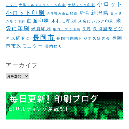
小ロット
スター
大型シルクスクリーン印刷
大型シルク印刷
小ロット印刷
新潟県
新潟
折り畳み傘に印刷
日本酒
米
曲面印刷
木札に印刷
米袋にシルク印刷
の瓶に印刷
袋に印刷
米袋印刷
長岡国際ビジ
長岡
紙コップに印刷
長岡市
長岡
ネス研究会
長岡市国際ビジネス研究会
市市政モニター
長岡祭り
アーカイブ
ア
ー
カ
イ
ブ