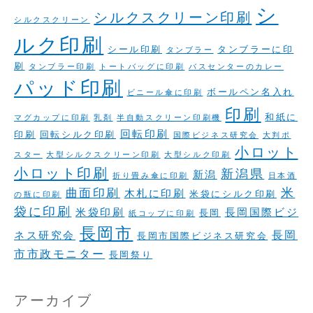
シ
シルクスクリーン印刷
シルクスクリーン
ルク印刷
シール印刷
タンブラーに印
タンブラー
刷
タンブラー印刷
トートバッグに印刷
バスセンターのカレー
パッド印刷
ボールペン名入れ
ビニール傘に印刷
印刷
和紙に
マグカップに印刷
乳剤
半自動スクリーン印刷機
回転印刷
印刷
回転シルク印刷
国際ビジネス研究会
大判ポ
小ロット
スター
大型シルクスクリーン印刷
大型シルク印刷
小ロット印刷
新潟県
新潟
折り畳み傘に印刷
日本酒
米
曲面印刷
木札に印刷
米袋にシルク印刷
の瓶に印刷
袋に印刷
米袋印刷
長岡国際ビジ
長岡
紙コップに印刷
長岡市
長岡
ネス研究会
長岡市国際ビジネス研究会
市市政モニター
長岡祭り
アーカイブ