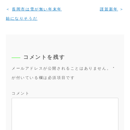
投
長岡市は雪が無い年末年
謹賀新年
稿
始になりそうだ
ナ
ビ
ゲ
ー
シ
コメントを残す
ョ
メールアドレスが公開されることはありません。
*
ン
が付いている欄は必須項目です
コメント