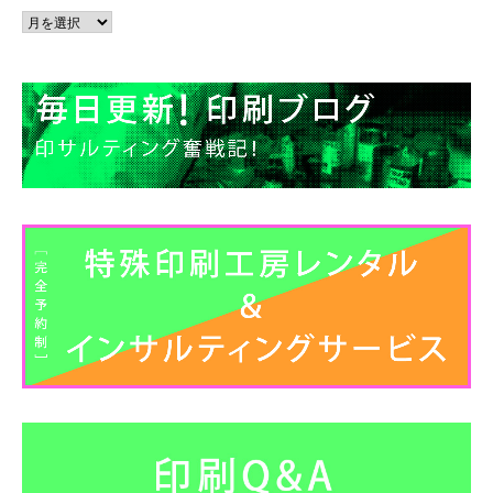
ア
ー
カ
イ
ブ