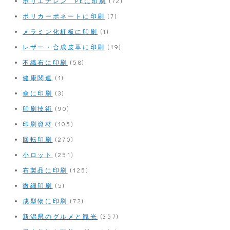
ポリエチレン PEに印刷
(72)
ポリカーボネートに印刷
(7)
メラミン化粧板に印刷
(1)
レザー・合成皮革に印刷
(19)
不織布に印刷
(58)
健康関連
(1)
傘に印刷
(3)
印刷技術
(90)
印刷資材
(105)
回転印刷
(270)
小ロット
(251)
布製品に印刷
(125)
微細印刷
(5)
成型物に印刷
(72)
新潟県のグルメと観光
(357)