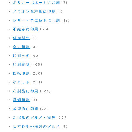
ポリカーボネートに印刷
(7)
メラミン化粧板に印刷
(1)
レザー・合成皮革に印刷
(19)
不織布に印刷
(58)
健康関連
(1)
傘に印刷
(3)
印刷技術
(90)
印刷資材
(105)
回転印刷
(270)
小ロット
(251)
布製品に印刷
(125)
微細印刷
(5)
成型物に印刷
(72)
新潟県のグルメと観光
(357)
日本各地や海外のグルメ
(9)