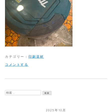
カテゴリー：
印刷資材
on
コメントする
ロ
ボ
ッ
検
ト
索:
掃
2025年10月