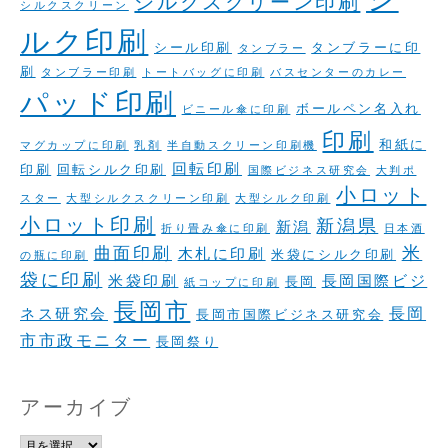
シルクスクリーン印刷
シルクスクリーン
ルク印刷
シール印刷
タンブラーに印
タンブラー
刷
タンブラー印刷
トートバッグに印刷
バスセンターのカレー
パッド印刷
ボールペン名入れ
ビニール傘に印刷
印刷
和紙に
マグカップに印刷
乳剤
半自動スクリーン印刷機
回転印刷
印刷
回転シルク印刷
国際ビジネス研究会
大判ポ
小ロット
スター
大型シルクスクリーン印刷
大型シルク印刷
小ロット印刷
新潟県
新潟
折り畳み傘に印刷
日本酒
米
曲面印刷
木札に印刷
米袋にシルク印刷
の瓶に印刷
袋に印刷
米袋印刷
長岡国際ビジ
長岡
紙コップに印刷
長岡市
長岡
ネス研究会
長岡市国際ビジネス研究会
市市政モニター
長岡祭り
アーカイブ
ア