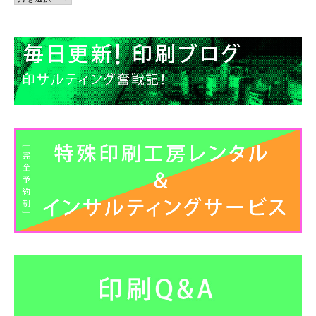
ー
カ
イ
ブ