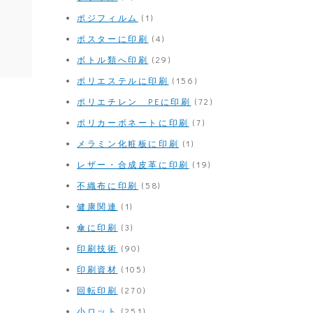
ポジフィルム
(1)
ポスターに印刷
(4)
ボトル類へ印刷
(29)
ポリエステルに印刷
(156)
ポリエチレン PEに印刷
(72)
ポリカーボネートに印刷
(7)
メラミン化粧板に印刷
(1)
レザー・合成皮革に印刷
(19)
不織布に印刷
(58)
健康関連
(1)
傘に印刷
(3)
印刷技術
(90)
印刷資材
(105)
回転印刷
(270)
小ロット
(251)