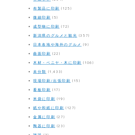
布製品に印刷
(125)
微細印刷
(5)
成型物に印刷
(72)
新潟県のグルメと観光
(357)
日本各地や海外のグルメ
(9)
曲面印刷
(22)
木材・ベニヤ・木に印刷
(106)
未分類
(1,433)
現場印刷/出張印刷
(15)
看板印刷
(17)
米袋に印刷
(19)
紙や和紙に印刷
(127)
金属に印刷
(27)
陶器に印刷
(23)
雑談
(3)