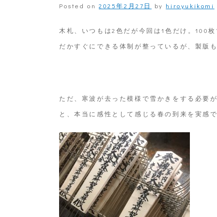
Posted on
2025年2月27日
by
hiroyukikomi
木札、いつもは2色だが今回は1色だけ。10
だかすぐにできる体制が整っているが、製版
ただ、寒波が去った模様で雪かきをする必要
と、本当に感性として感じる春の到来を実感