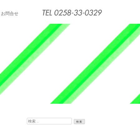
お問合せ
検
索: