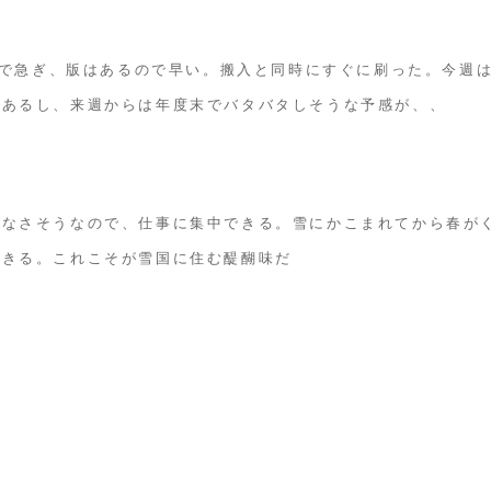
0枚で急ぎ、版はあるので早い。搬入と同時にすぐに刷った。今週
もあるし、来週からは年度末でバタバタしそうな予感が、、
がなさそうなので、仕事に集中できる。雪にかこまれてから春が
できる。これこそが雪国に住む醍醐味だ