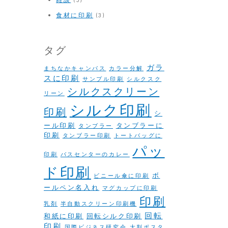
食材に印刷
(3)
タグ
ガラ
まちなかキャンパス
カラー分解
スに印刷
サンプル印刷
シルクスク
シルクスクリーン
リーン
シルク印刷
印刷
シ
ール印刷
タンブラーに
タンブラー
印刷
タンブラー印刷
トートバッグに
パッ
印刷
バスセンターのカレー
ド印刷
ボ
ビニール傘に印刷
ールペン名入れ
マグカップに印刷
印刷
乳剤
半自動スクリーン印刷機
回転
和紙に印刷
回転シルク印刷
印刷
国際ビジネス研究会
大判ポスタ