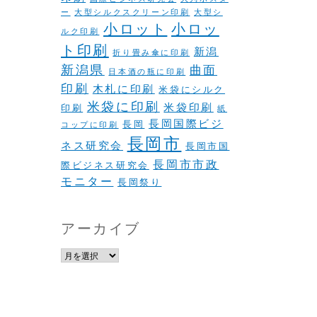
ー
大型シルクスクリーン印刷
大型シ
小ロット
小ロッ
ルク印刷
ト印刷
新潟
折り畳み傘に印刷
新潟県
曲面
日本酒の瓶に印刷
印刷
木札に印刷
米袋にシルク
米袋に印刷
米袋印刷
印刷
紙
長岡国際ビジ
長岡
コップに印刷
長岡市
ネス研究会
長岡市国
長岡市市政
際ビジネス研究会
モニター
長岡祭り
アーカイブ
ア
ー
カ