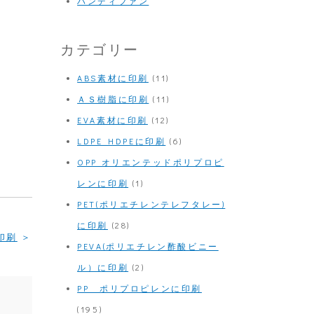
ハンディファン
カテゴリー
ABS素材に印刷
(11)
ＡＳ樹脂に印刷
(11)
EVA素材に印刷
(12)
LDPE HDPEに印刷
(6)
OPP オリエンテッドポリプロピ
レンに印刷
(1)
PET(ポリエチレンテレフタレー)
に印刷
(28)
印刷
PEVA(ポリエチレン酢酸ビニー
ル）に印刷
(2)
PP ポリプロピレンに印刷
(195)