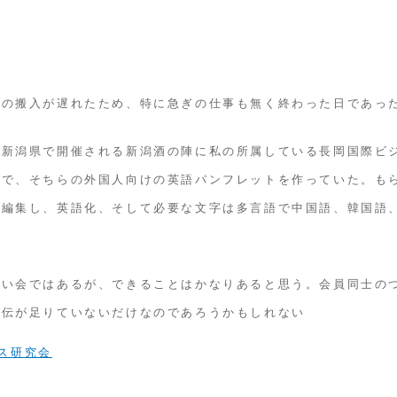
料の搬入が遅れたため、特に急ぎの仕事も無く終わった日であっ
に新潟県で開催される新潟酒の陣に私の所属している長岡国際ビ
ので、そちらの外国人向けの英語パンフレットを作っていた。も
で編集し、英語化、そして必要な文字は多言語で中国語、韓国語
ない会ではあるが、できることはかなりあると思う。会員同士の
宣伝が足りていないだけなのであろうかもしれない
ス研究会