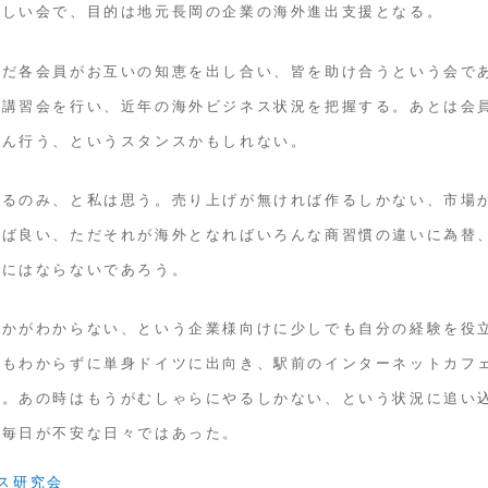
新しい会で、目的は地元長岡の企業の海外進出支援となる。
ただ各会員がお互いの知恵を出し合い、皆を助け合うという会で
り講習会を行い、近年の海外ビジネス状況を把握する。あとは会
どん行う、というスタンスかもしれない。
あるのみ、と私は思う。売り上げが無ければ作るしかない、市場
けば良い、ただそれが海外となればいろんな商習慣の違いに為替
じにはならないであろう。
のかがわからない、という企業様向けに少しでも自分の経験を役
左もわからずに単身ドイツに出向き、駅前のインターネットカフ
う。あの時はもうがむしゃらにやるしかない、という状況に追い
直毎日が不安な日々ではあった。
ス研究会