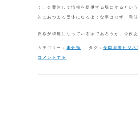
く、会費無しで情報を提供する場にするとい
理
的にあつまる団体になるような事はせず、意
に
掃
夜桜が綺麗になっている頃であろうか、今夜
除
カテゴリー：
未分類
タグ：
長岡国際ビジネ
on
コメントする
長
岡
国
際
ビ
ジ
ネ
ス