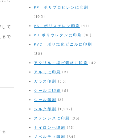
PP ポリプロピレンに印刷
(195)
PS ポリスチレン印刷
(11)
探して
PU ポリウレタンに印刷
(10)
えるで
PVC ポリ塩化ビニルに印刷
(36)
アクリル・塩ビ素材に印刷
(42)
アルミに印刷
(8)
ガラス印刷
(55)
シールに印刷
(6)
シール印刷
(3)
シルク印刷
(1,232)
ステンレスに印刷
(38)
ナイロンへ印刷
(13)
なる
ノベルティ印刷
(84)