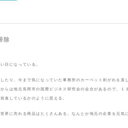
掃除
無い日になっている。
をしたり、今まで気になっていた事務所のカーペット剥がれを直
後からは地元長岡市の国際ビジネス研究会の会合があるので、１
つ前進しているかのように思える。
だ世界に売れる商品はたくさんある。なんとか地元の企業を元気