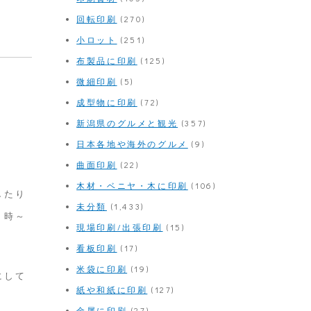
回転印刷
(270)
小ロット
(251)
布製品に印刷
(125)
微細印刷
(5)
成型物に印刷
(72)
新潟県のグルメと観光
(357)
日本各地や海外のグルメ
(9)
曲面印刷
(22)
木材・ベニヤ・木に印刷
(106)
したり
未分類
(1,433)
３時～
現場印刷/出張印刷
(15)
看板印刷
(17)
米袋に印刷
(19)
にして
紙や和紙に印刷
(127)
金属に印刷
(27)