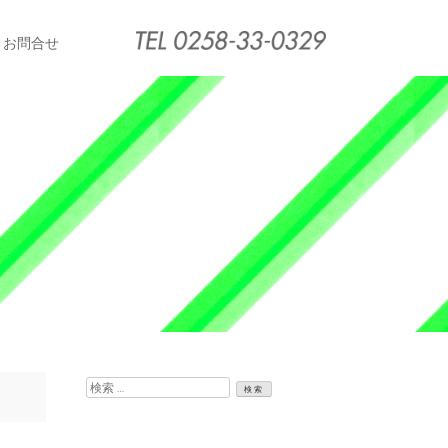
お問合せ
検
索: