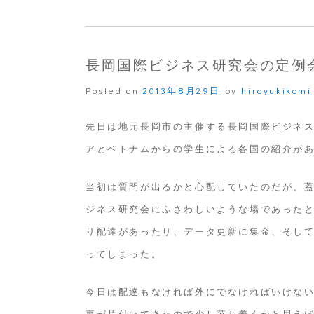
こ
ん
な
長岡国際ビジネス研究会の定例
こ
Posted on
2013年8月29日
by
hiroyukikomi
と
ま
先日は地元長岡市の主催する長岡国際ビジネ
で
アとベトナムからの学生による各国の紹介が
当初は質問が出るかと心配していたのだが、
ジネス研究会にふさわしいような場であったと
り配達があったり、データ更新に集金、そし
ってしまった。
今日は配達もなければ外にでなければいけな
事が片付いてきたので少し落ち着くかと思え