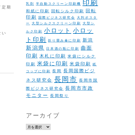
印刷
乳剤
半自動スクリーン印刷機
て定期
回転
和紙に印刷
回転シルク印刷
印刷
国際ビジネス研究会
大判ポスタ
ー
大型シルクスクリーン印刷
大型シ
小ロット
小ロッ
ルク印刷
ない
ト印刷
新潟
折り畳み傘に印刷
新潟県
曲面
日本酒の瓶に印刷
印刷
木札に印刷
米袋にシルク
米袋に印刷
米袋印刷
印刷
紙
長岡国際ビジ
長岡
コップに印刷
長岡市
ネス研究会
長岡市国
長岡市市政
際ビジネス研究会
モニター
長岡祭り
アーカイブ
ア