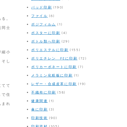
パッド印刷
(190)
ファイル
(6)
ある。
ポジフィルム
(1)
員同士
ポスターに印刷
(4)
ボトル類へ印刷
(29)
ポリエステルに印刷
(155)
が縮小
ポリエチレン PEに印刷
(72)
、そし
ポリカーボネートに印刷
(7)
メラミン化粧板に印刷
(1)
レザー・合成皮革に印刷
(19)
立てて
不織布に印刷
(58)
ェで住
健康関連
(1)
込まれ
傘に印刷
(3)
印刷技術
(90)
印刷資材
(105)