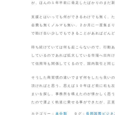
ネ
が、ほんの１年半前に発足したばかりのまだ
ス
支援とはいっても何ができるわけでも無く、
研
会費も無くノルマも無い、２か月に一度集ま
究
で助け合い少しでもできることがあればどん
会
の
待ち続けていては何も起こらないので、行動
定
しているのであれば拡大している市場へ出向
例
て信用等も関係してくるので、国内取引と同
会
そうした商習慣の違いでまず何をしたら良い
頂ければと思う。思えば１０年ほど前に右も
まいを探し、事務所を構えたのが懐かしく思
たので運よく軌道に乗せる事ができたが、正
カテゴリー：
未分類
タグ：
長岡国際ビジネ