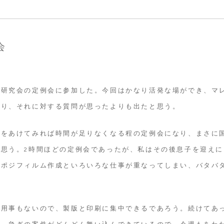
会
ス研究会の定例会に参加した。今回はかなり活発な場ができ、マ
あり、それに対する質問が思ったよりも出たと思う。
蓋をあけてみれば時間が足りなくなる程の定例会になり、まさに
思う。2時間ほどの定例会であったが、私はその後息子を迎えに
てポジフィルム作成といろいろな仕事が重なってしまい、バタバ
い用事もないので、製版と印刷に集中できるであろう。続けてあ
ば、急ぎの案件がどんどん舞い込んできているので、今週もあわ