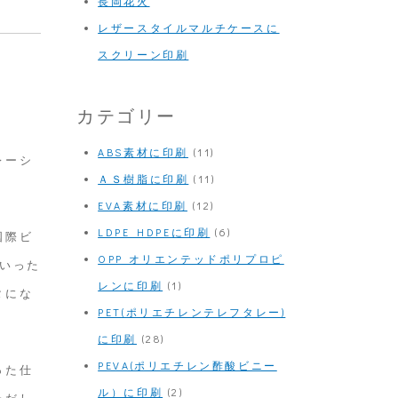
長岡花火
レザースタイルマルチケースに
スクリーン印刷
カテゴリー
ABS素材に印刷
(11)
レーシ
ＡＳ樹脂に印刷
(11)
EVA素材に印刷
(12)
LDPE HDPEに印刷
(6)
国際ビ
OPP オリエンテッドポリプロピ
いった
レンに印刷
(1)
タにな
PET(ポリエチレンテレフタレー)
に印刷
(28)
PEVA(ポリエチレン酢酸ビニー
った仕
ル）に印刷
(2)
ただし