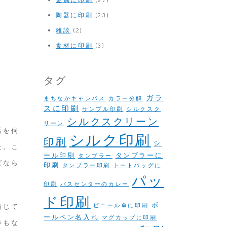
陶器に印刷
(23)
雑談
(2)
食材に印刷
(3)
タグ
ガラ
まちなかキャンパス
カラー分解
スに印刷
サンプル印刷
シルクスク
シルクスクリーン
リーン
話を伺
シルク印刷
印刷
シ
た。こ
ール印刷
タンブラーに
タンブラー
ばなら
印刷
タンブラー印刷
トートバッグに
パッ
印刷
バスセンターのカレー
ド印刷
ボ
信じて
ビニール傘に印刷
ールペン名入れ
マグカップに印刷
等もな