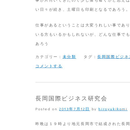
い日々が続き、土曜日も印刷となるであろう
仕事があるということは大変うれしい事であ
いる方もいるかもしれないが、どんな仕事で
あろう
カテゴリー：
未分類
タグ：
長岡国際ビジネ
on
コメントする
長
岡
国
長岡国際ビジネス研究会
際
Posted on
2013年7月12日
by
hiroyukikomi
ビ
ジ
昨晩は１９時より地元長岡市で結成された長