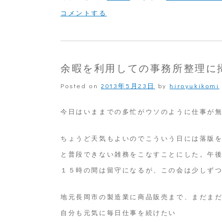
on
コメントする
長
岡
国
余暇を利用しての事務所整理に
際
Posted on
2013年5月23日
by
hiroyukikomi
ビ
ジ
今日はいままでの多忙がウソのように仕事が
ネ
ちょうど天気もよいのでこういう日には落版
ス
と普段できない雑務をこなすことにした。午
研
１５時の間は留守になるが、この会は少しず
究
会
地元長岡市の製造業に商品販売まで、まだま
自分も元気に毎日仕事を続けたい