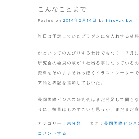
こんなことまで
Posted on
2014年2月14日
by
hiroyukikomi
昨日は予定していたプラダンに名入れする材
かといってのんびりするわけでもなく、３月
研究会の会員の蔵が１社出る事になっている
資料をそのままそれっぽくイラストレーター
ア語と表記を追加しておいた。
長岡国際ビジネス研究会はまだ発足して間も
りに、技量はものすごいと思うが、まだまだ
カテゴリー：
未分類
タグ：
長岡国際ビジネ
on
コメントする