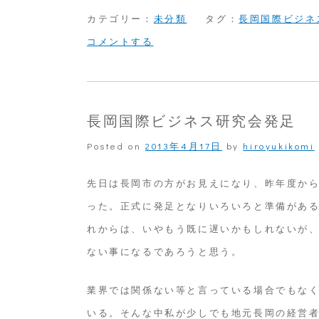
カテゴリー：
未分類
タグ：
長岡国際ビジネ
on
コメントする
余
暇
を
長岡国際ビジネス研究会発足
利
Posted on
2013年4月17日
by
hiroyukikomi
用
し
先日は長岡市の方がお見えになり、昨年度か
て
った。正式に発足となりいろいろと準備があ
の
れからは、いやもう既に遅いかもしれないが
事
ない事になるであろうと思う。
務
業界では関係ない等と言っている場合でもな
所
いる。そんな中私が少しでも地元長岡の経営
整