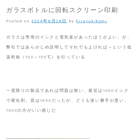
ス
ガラスボトルに回転スクリーン印刷
ボ
Posted on
2024年8月28日
by
hiroyukikomi
ト
ル
ガラスは専用のインクと電気釜があったほうがよい、が、
に
弊社ではあらかじめ説明してそれでもよければ～という低
プ
温乾燥（100～150℃）を行っている
リ
ン
ト
一度限りの製品であれば問題は無い、最近は1000インク
で硬化剤。昔は1690だったが、どうも使い勝手が悪い、
1000の方がいい感じだ