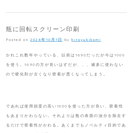
茶
色
い
瓶に回転スクリーン印刷
瓶
Posted on
2024年10月1日
by
hiroyukikomi
に
回
かれこれ数年やっている、以前は1690だったが今は1000
転
を使う。1690の方が良いはずだが、、、滅多に使わない
ス
ので硬化剤が古くなり密着が悪くなってしまう。
ク
リ
ー
であれば使用頻度の高い1000を使った方が良い、密着性
ン
もあまりかわらない。それよりは瓶の表面の油分を除去す
印
るだけで密着性がかわる。あくまでもノベルティ目的であ
刷