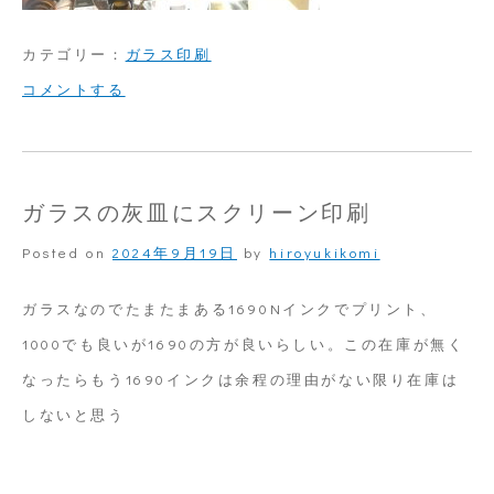
カテゴリー：
ガラス印刷
on
コメントする
瓶
に
回
ガラスの灰皿にスクリーン印刷
転
Posted on
2024年9月19日
by
hiroyukikomi
ス
ク
ガラスなのでたまたまある1690Nインクでプリント、
リ
1000でも良いが1690の方が良いらしい。この在庫が無く
ー
なったらもう1690インクは余程の理由がない限り在庫は
ン
しないと思う
印
刷