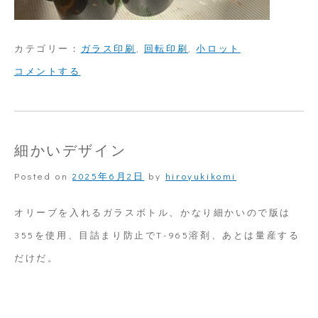
カテゴリー：
ガラス印刷
,
回転印刷
,
小ロット
on
コメントする
茶
色
の
細かいデザイン
ガ
Posted on
2025年6月2日
by
hiroyukikomi
ラ
ス
オリーブを入れるガラスボトル、かなり細かいので版は
瓶
355を使用、目詰まり防止でT-965溶剤、あとは量産する
に
だけだ。
ス
ク