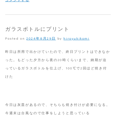
ガ
ラ
ス
ガラスボトルにプリント
の
Posted on
2024年8月29日
by
hiroyukikomi
灰
皿
昨日は所用で出かけていたので、終日プリントはできなか
に
った。もどった夕方から夜の20時くらいまで、納期が迫
ス
っているガラスボトルを仕上げ、100℃で2回ほど焼き付
ク
けた
リ
ー
ン
今日は灰皿があるので、そちらも焼き付けが必要になる。
印
今週末は台風なので仕事をしようと思っている
刷