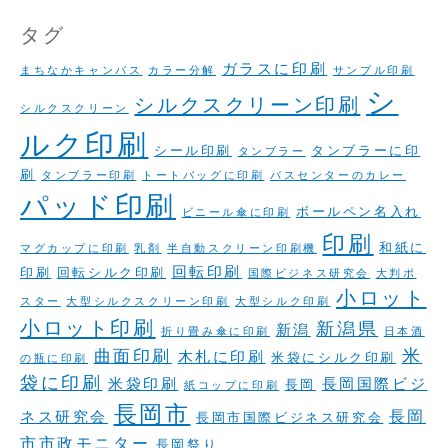
タグ
ガラスに印刷
まちなかキャンパス
カラー分解
サンプル印刷
シ
シルクスクリーン印刷
シルクスクリーン
ルク印刷
シール印刷
タンブラーに印
タンブラー
刷
タンブラー印刷
トートバッグに印刷
バスセンターのカレー
パッド印刷
ボールペン名入れ
ビニール傘に印刷
印刷
和紙に
マグカップに印刷
乳剤
半自動スクリーン印刷機
回転印刷
印刷
回転シルク印刷
国際ビジネス研究会
大判ポ
小ロット
スター
大型シルクスクリーン印刷
大型シルク印刷
小ロット印刷
新潟県
新潟
折り畳み傘に印刷
日本酒
米
曲面印刷
木札に印刷
米袋にシルク印刷
の瓶に印刷
袋に印刷
米袋印刷
長岡国際ビジ
長岡
紙コップに印刷
長岡市
長岡
ネス研究会
長岡市国際ビジネス研究会
市市政モニター
長岡祭り