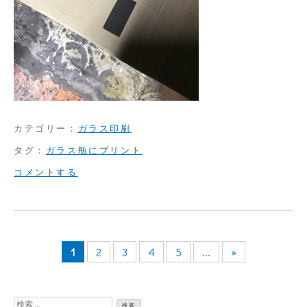
カテゴリー：
ガラス印刷
タグ：
ガラス瓶にプリント
on
コメントする
ガ
ラ
ス
1
2
3
4
5
...
»
瓶
に
回
検