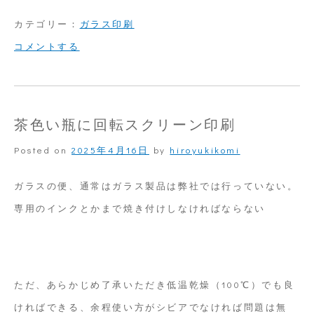
カテゴリー：
ガラス印刷
on
コメントする
灰
皿
に
茶色い瓶に回転スクリーン印刷
ス
Posted on
2025年4月16日
by
hiroyukikomi
ク
リ
ガラスの便、通常はガラス製品は弊社では行っていない。
ー
専用のインクとかまで焼き付けしなければならない
ン
印
刷
ただ、あらかじめ了承いただき低温乾燥（100℃）でも良
ければできる、余程使い方がシビアでなければ問題は無