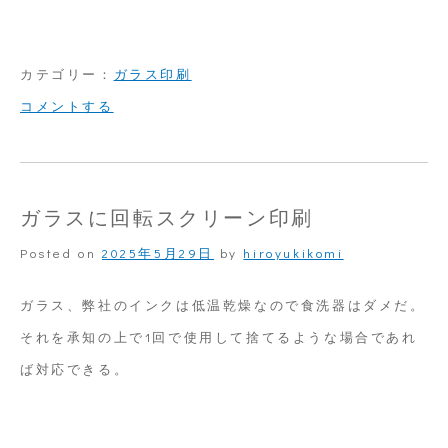
カテゴリー：
ガラス印刷
on
コメントする
細
か
い
ガラスに回転スクリーン印刷
デ
Posted on
2025年5月29日
by
hiroyukikomi
ザ
イ
ガラス、弊社のインクは低温乾燥なので食洗器はダメだ。
ン
それを承知の上で1回で使用して捨てるような場合であれ
ば対応できる。