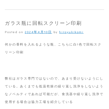
ガ
ラ
ス
ガラス瓶に回転スクリーン印刷
ボ
Posted on
2024年4月10日
by
hiroyukikomi
ト
ル
何かの香料を入れるような瓶、こちらに白1色で回転スク
に
リーン印刷
回
転
ス
弊社はガラス専門ではないので、あまり受けないようにし
ク
ている。あくまでも低温乾燥の繰り返し洗浄をしないよう
リ
なノベルティであれば可能だが、食洗器や繰り返し洗浄で
ー
使用する場合は協力工場を紹介している
ン