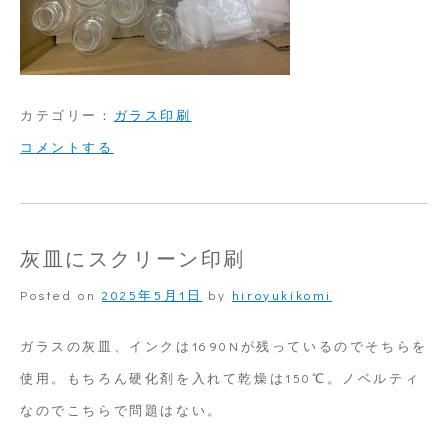
カテゴリー：
ガラス印刷
on
コメントする
ガ
ラ
ス
灰皿にスクリーン印刷
に
Posted on
2025年5月1日
by
hiroyukikomi
回
転
ガラスの灰皿、インクは1690Nが残っているのでそちらを
ス
使用。もちろん硬化剤を入れて乾燥は150℃。ノベルティ
ク
なのでこちらで問題はない。
リ