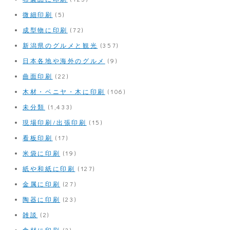
微細印刷
(5)
成型物に印刷
(72)
新潟県のグルメと観光
(357)
日本各地や海外のグルメ
(9)
曲面印刷
(22)
木材・ベニヤ・木に印刷
(106)
未分類
(1,433)
現場印刷/出張印刷
(15)
看板印刷
(17)
米袋に印刷
(19)
紙や和紙に印刷
(127)
金属に印刷
(27)
陶器に印刷
(23)
雑談
(2)
食材に印刷
(3)