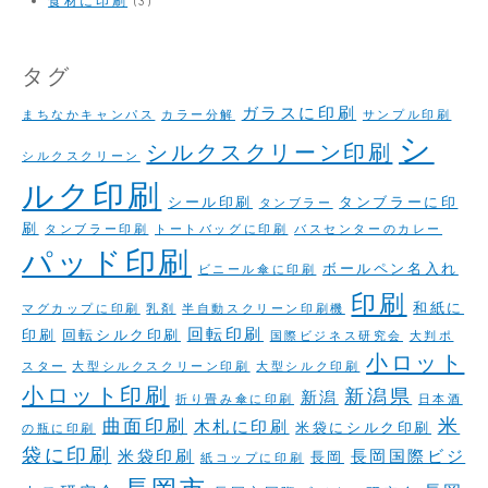
タグ
ガラスに印刷
まちなかキャンパス
カラー分解
サンプル印刷
シ
シルクスクリーン印刷
シルクスクリーン
ルク印刷
シール印刷
タンブラーに印
タンブラー
刷
タンブラー印刷
トートバッグに印刷
バスセンターのカレー
パッド印刷
ボールペン名入れ
ビニール傘に印刷
印刷
和紙に
マグカップに印刷
乳剤
半自動スクリーン印刷機
回転印刷
印刷
回転シルク印刷
国際ビジネス研究会
大判ポ
小ロット
スター
大型シルクスクリーン印刷
大型シルク印刷
小ロット印刷
新潟県
新潟
折り畳み傘に印刷
日本酒
米
曲面印刷
木札に印刷
米袋にシルク印刷
の瓶に印刷
袋に印刷
米袋印刷
長岡国際ビジ
長岡
紙コップに印刷
長岡市