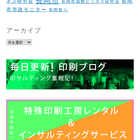
長岡
ネス研究会
長岡市国際ビジネス研究会
市市政モニター
長岡祭り
アーカイブ
ア
ー
カ
イ
ブ