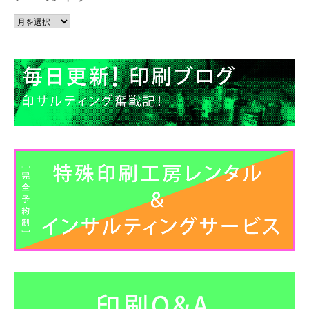
ア
ー
カ
イ
ブ