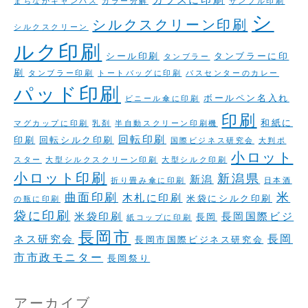
まちなかキャンパス
カラー分解
サンプル印刷
シ
シルクスクリーン印刷
シルクスクリーン
ルク印刷
シール印刷
タンブラーに印
タンブラー
刷
タンブラー印刷
トートバッグに印刷
バスセンターのカレー
パッド印刷
ボールペン名入れ
ビニール傘に印刷
印刷
和紙に
マグカップに印刷
乳剤
半自動スクリーン印刷機
回転印刷
印刷
回転シルク印刷
国際ビジネス研究会
大判ポ
小ロット
スター
大型シルクスクリーン印刷
大型シルク印刷
小ロット印刷
新潟県
新潟
折り畳み傘に印刷
日本酒
米
曲面印刷
木札に印刷
米袋にシルク印刷
の瓶に印刷
袋に印刷
米袋印刷
長岡国際ビジ
長岡
紙コップに印刷
長岡市
長岡
ネス研究会
長岡市国際ビジネス研究会
市市政モニター
長岡祭り
アーカイブ