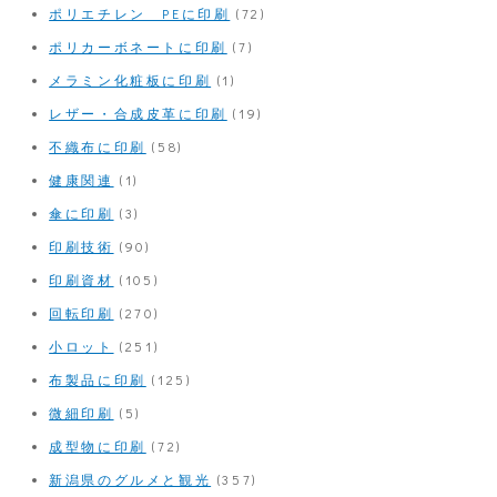
ポリエチレン PEに印刷
(72)
ポリカーボネートに印刷
(7)
メラミン化粧板に印刷
(1)
レザー・合成皮革に印刷
(19)
不織布に印刷
(58)
健康関連
(1)
傘に印刷
(3)
印刷技術
(90)
印刷資材
(105)
回転印刷
(270)
小ロット
(251)
布製品に印刷
(125)
微細印刷
(5)
成型物に印刷
(72)
新潟県のグルメと観光
(357)