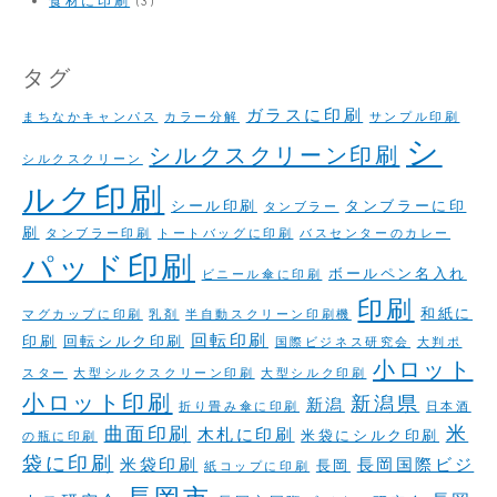
タグ
ガラスに印刷
まちなかキャンパス
カラー分解
サンプル印刷
シ
シルクスクリーン印刷
シルクスクリーン
ルク印刷
シール印刷
タンブラーに印
タンブラー
刷
タンブラー印刷
トートバッグに印刷
バスセンターのカレー
パッド印刷
ボールペン名入れ
ビニール傘に印刷
印刷
和紙に
マグカップに印刷
乳剤
半自動スクリーン印刷機
回転印刷
印刷
回転シルク印刷
国際ビジネス研究会
大判ポ
小ロット
スター
大型シルクスクリーン印刷
大型シルク印刷
小ロット印刷
新潟県
新潟
折り畳み傘に印刷
日本酒
米
曲面印刷
木札に印刷
米袋にシルク印刷
の瓶に印刷
袋に印刷
米袋印刷
長岡国際ビジ
長岡
紙コップに印刷
長岡市