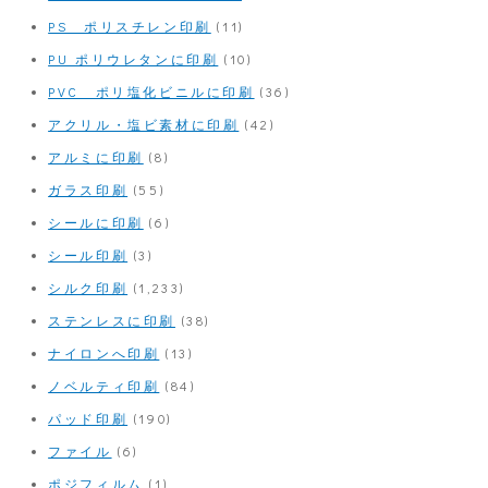
PS ポリスチレン印刷
(11)
PU ポリウレタンに印刷
(10)
PVC ポリ塩化ビニルに印刷
(36)
アクリル・塩ビ素材に印刷
(42)
アルミに印刷
(8)
ガラス印刷
(55)
シールに印刷
(6)
シール印刷
(3)
シルク印刷
(1,233)
ステンレスに印刷
(38)
ナイロンへ印刷
(13)
ノベルティ印刷
(84)
パッド印刷
(190)
ファイル
(6)
ポジフィルム
(1)