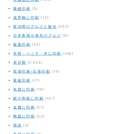
微細印刷
(5)
成型物に印刷
(72)
新潟県のグルメと観光
(357)
日本各地や海外のグルメ
(9)
曲面印刷
(22)
木材・ベニヤ・木に印刷
(106)
未分類
(1,433)
現場印刷/出張印刷
(15)
看板印刷
(17)
米袋に印刷
(19)
紙や和紙に印刷
(127)
金属に印刷
(27)
陶器に印刷
(23)
雑談
(3)
食材に印刷
(3)