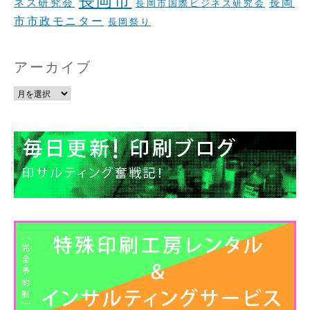
長岡
ネス研究会
長岡市国際ビジネス研究会
市市政モニター
長岡祭り
アーカイブ
ア
ー
カ
イ
ブ