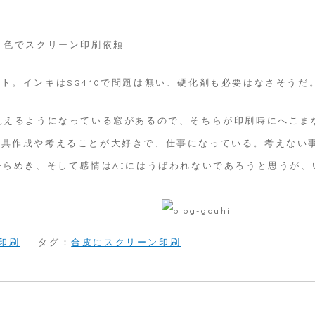
２色でスクリーン印刷依頼
ト。インキはSG410で問題は無い、硬化剤も必要はなさそうだ
見えるようになっている窓があるので、そちらが印刷時にへこま
治具作成や考えることが大好きで、仕事になっている。考えない
ひらめき、そして感情はAIにはうばわれないであろうと思うが、
印刷
タグ：
合皮にスクリーン印刷