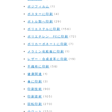
ポジフィルム
(1)
ポスターに印刷
(4)
ボトル類へ印刷
(29)
ポリエステルに印刷
(156)
ポリエチレン PEに印刷
(72)
ポリカーボネートに印刷
(7)
メラミン化粧板に印刷
(1)
レザー・合成皮革に印刷
(19)
不織布に印刷
(58)
健康関連
(1)
傘に印刷
(3)
印刷技術
(90)
印刷資材
(105)
回転印刷
(270)
小ロット
(251)