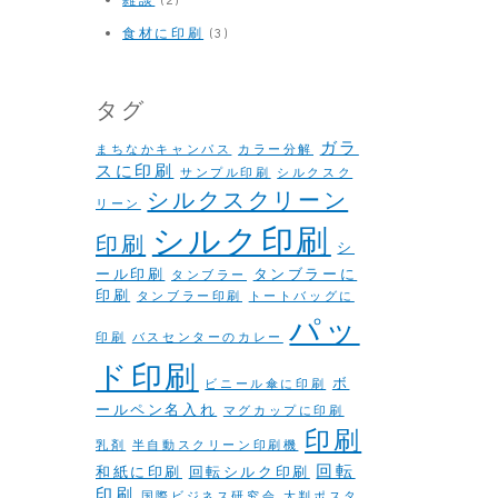
食材に印刷
(3)
タグ
ガラ
まちなかキャンパス
カラー分解
スに印刷
サンプル印刷
シルクスク
シルクスクリーン
リーン
シルク印刷
印刷
シ
ール印刷
タンブラーに
タンブラー
印刷
タンブラー印刷
トートバッグに
パッ
印刷
バスセンターのカレー
ド印刷
ボ
ビニール傘に印刷
ールペン名入れ
マグカップに印刷
印刷
乳剤
半自動スクリーン印刷機
回転
和紙に印刷
回転シルク印刷
印刷
国際ビジネス研究会
大判ポスタ