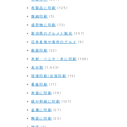
布製品に印刷
(125)
微細印刷
(5)
成型物に印刷
(72)
新潟県のグルメと観光
(357)
日本各地や海外のグルメ
(9)
曲面印刷
(22)
木材・ベニヤ・木に印刷
(106)
未分類
(1,433)
現場印刷/出張印刷
(15)
看板印刷
(17)
米袋に印刷
(19)
紙や和紙に印刷
(127)
金属に印刷
(27)
陶器に印刷
(23)
雑談
(2)