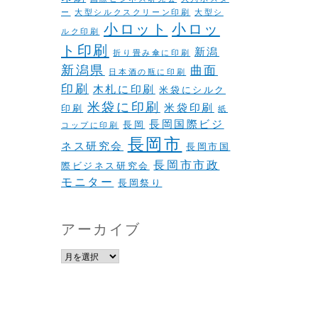
ー
大型シルクスクリーン印刷
大型シ
小ロット
小ロッ
ルク印刷
ト印刷
新潟
折り畳み傘に印刷
新潟県
曲面
日本酒の瓶に印刷
印刷
木札に印刷
米袋にシルク
米袋に印刷
米袋印刷
印刷
紙
長岡国際ビジ
長岡
コップに印刷
長岡市
ネス研究会
長岡市国
長岡市市政
際ビジネス研究会
モニター
長岡祭り
アーカイブ
ア
ー
カ