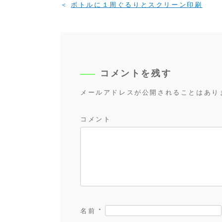
投
ボトルに１周ぐるりとスクリーン印刷
稿
ナ
ビ
ゲ
ー
コメントを残す
シ
メールアドレスが公開されることはあり
ョ
ン
コメント
名前
*