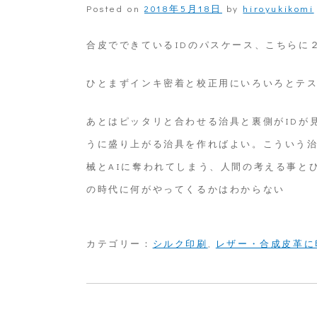
Posted on
2018年5月18日
by
hiroyukikomi
合皮でできているIDのパスケース、こちらに
ひとまずインキ密着と校正用にいろいろとテス
あとはピッタリと合わせる治具と裏側がIDが
うに盛り上がる治具を作ればよい。こういう
械とAIに奪われてしまう、人間の考える事と
の時代に何がやってくるかはわからない
カテゴリー：
シルク印刷
,
レザー・合成皮革に