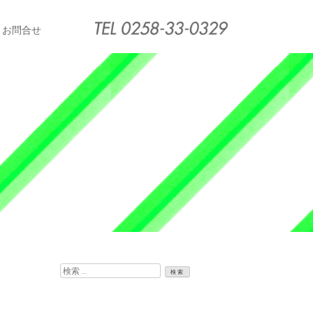
お問合せ
検
索: