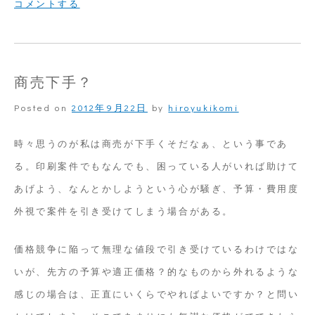
on
コメントする
米
袋
の
商売下手？
時
Posted on
2012年9月22日
by
hiroyukikomi
期
時々思うのが私は商売が下手くそだなぁ、という事であ
る。印刷案件でもなんでも、困っている人がいれば助けて
あげよう、なんとかしようという心が騒ぎ、予算・費用度
外視で案件を引き受けてしまう場合がある。
価格競争に陥って無理な値段で引き受けているわけではな
いが、先方の予算や適正価格？的なものから外れるような
感じの場合は、正直にいくらでやればよいですか？と問い