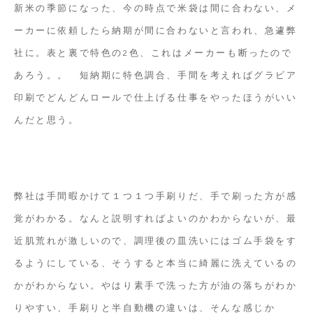
袋
新米の季節になった、今の時点で米袋は間に合わない、メ
に
ーカーに依頼したら納期が間に合わないと言われ、急遽弊
シ
社に。表と裏で特色の2色、これはメーカーも断ったので
ル
あろう。。 短納期に特色調合、手間を考えればグラビア
ク
印刷でどんどんロールで仕上げる仕事をやったほうがいい
印
んだと思う。
刷
弊社は手間暇かけて１つ１つ手刷りだ、手で刷った方が感
覚がわかる。なんと説明すればよいのかわからないが、最
近肌荒れが激しいので、調理後の皿洗いにはゴム手袋をす
るようにしている、そうすると本当に綺麗に洗えているの
かがわからない。やはり素手で洗った方が油の落ちがわか
りやすい、手刷りと半自動機の違いは、そんな感じか