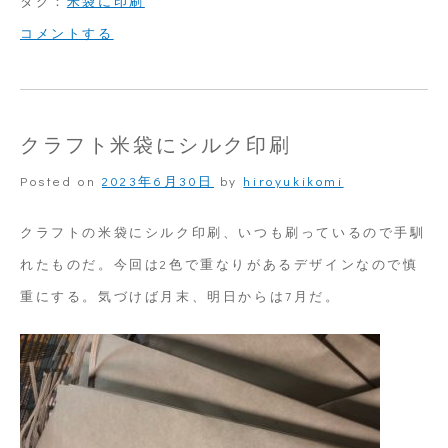
タグ：
米袋に印刷
on
コメントする
米
袋
に
クラフト米袋にシルク印刷
プ
Posted on
2023年6月30日
by
hiroyukikomi
リ
ン
クラフトの米袋にシルク印刷、いつも刷っているので手馴
ト
れたものだ。今回は2色で重なりがあるデザインなので慎
重にする。気づけば月末、明日からは7月だ。