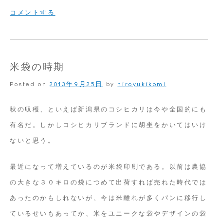
on
コメントする
米
袋
に
米袋の時期
シ
Posted on
2013年9月25日
by
hiroyukikomi
ル
ク
秋の収穫、といえば新潟県のコシヒカリは今や全国的にも
印
有名だ。しかしコシヒカリブランドに胡坐をかいてはいけ
刷
ないと思う。
（続）
最近になって増えているのが米袋印刷である。以前は農協
の大きな３０キロの袋につめて出荷すれば売れた時代では
あったのかもしれないが、今は米離れが多くパンに移行し
ているせいもあってか、米をユニークな袋やデザインの袋