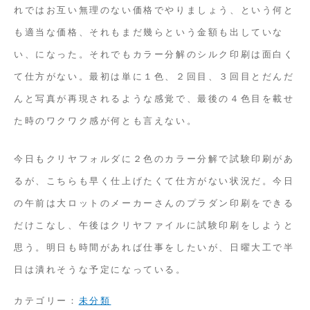
れではお互い無理のない価格でやりましょう、という何と
も適当な価格、それもまだ幾らという金額も出していな
い、になった。それでもカラー分解のシルク印刷は面白く
て仕方がない。最初は単に１色、２回目、３回目とだんだ
んと写真が再現されるような感覚で、最後の４色目を載せ
た時のワクワク感が何とも言えない。
今日もクリヤフォルダに２色のカラー分解で試験印刷があ
るが、こちらも早く仕上げたくて仕方がない状況だ。今日
の午前は大ロットのメーカーさんのプラダン印刷をできる
だけこなし、午後はクリヤファイルに試験印刷をしようと
思う。明日も時間があれば仕事をしたいが、日曜大工で半
日は潰れそうな予定になっている。
カテゴリー：
未分類