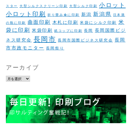
小ロット
スター
大型シルクスクリーン印刷
大型シルク印刷
小ロット印刷
新潟県
新潟
折り畳み傘に印刷
日本酒
米
曲面印刷
木札に印刷
米袋にシルク印刷
の瓶に印刷
袋に印刷
米袋印刷
長岡国際ビジ
長岡
紙コップに印刷
長岡市
長岡
ネス研究会
長岡市国際ビジネス研究会
市市政モニター
長岡祭り
アーカイブ
ア
ー
カ
イ
ブ