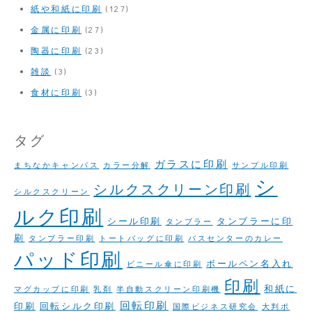
紙や和紙に印刷
(127)
金属に印刷
(27)
陶器に印刷
(23)
雑談
(3)
食材に印刷
(3)
タグ
ガラスに印刷
まちなかキャンパス
カラー分解
サンプル印刷
シ
シルクスクリーン印刷
シルクスクリーン
ルク印刷
シール印刷
タンブラーに印
タンブラー
刷
タンブラー印刷
トートバッグに印刷
バスセンターのカレー
パッド印刷
ボールペン名入れ
ビニール傘に印刷
印刷
和紙に
マグカップに印刷
乳剤
半自動スクリーン印刷機
回転印刷
印刷
回転シルク印刷
国際ビジネス研究会
大判ポ