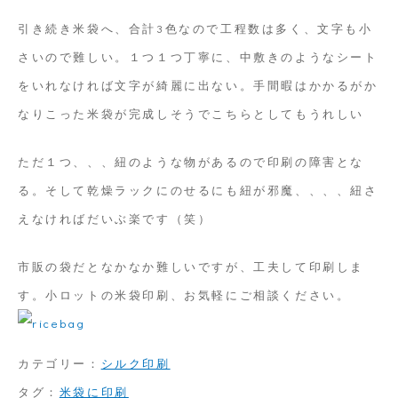
ク
引き続き米袋へ、合計3色なので工程数は多く、文字も小
ス
さいので難しい。１つ１つ丁寧に、中敷きのようなシート
ク
をいれなければ文字が綺麗に出ない。手間暇はかかるがか
リ
なりこった米袋が完成しそうでこちらとしてもうれしい
ー
ただ１つ、、、紐のような物があるので印刷の障害とな
ン
る。そして乾燥ラックにのせるにも紐が邪魔、、、、紐さ
印
えなければだいぶ楽です（笑）
刷
市販の袋だとなかなか難しいですが、工夫して印刷しま
す。小ロットの米袋印刷、お気軽にご相談ください。
カテゴリー：
シルク印刷
タグ：
米袋に印刷