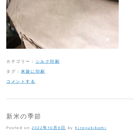
カテゴリー：
シルク印刷
タグ：
米袋に印刷
on
コメントする
ク
ラ
フ
新米の季節
ト
Posted on
2022年10月6日
by
hiroyukikomi
米