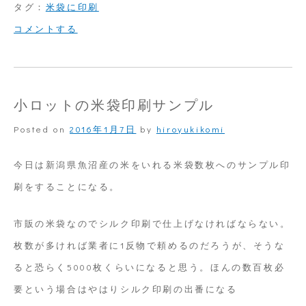
タグ：
米袋に印刷
on
コメントする
新
米
の
小ロットの米袋印刷サンプル
季
Posted on
2016年1月7日
by
hiroyukikomi
節
今日は新潟県魚沼産の米をいれる米袋数枚へのサンプル印
刷をすることになる。
市販の米袋なのでシルク印刷で仕上げなければならない。
枚数が多ければ業者に1反物で頼めるのだろうが、そうな
ると恐らく5000枚くらいになると思う。ほんの数百枚必
要という場合はやはりシルク印刷の出番になる