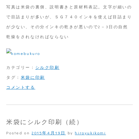
写真は米袋の裏側、説明書きと原材料表記。文字が細いの
で目詰まりが多いが、ＳＧ７４０インキを使えば目詰まり
が少ない、その分インキの乾きが悪いので2－3日の自然
乾燥をされなければならない
カテゴリー：
シルク印刷
タグ：
米袋に印刷
on
コメントする
米
袋
に
米袋にシルク印刷（続）
シ
Posted on
2015年4月19日
by
hiroyukikomi
ル