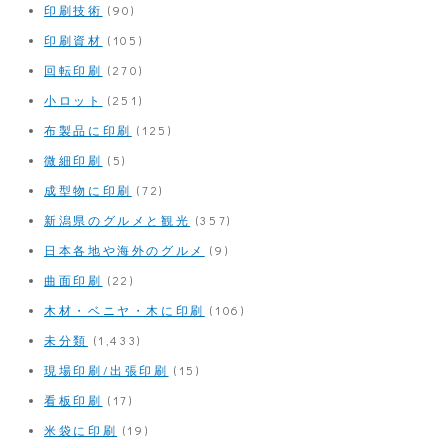
印刷技術
(90)
印刷資材
(105)
回転印刷
(270)
小ロット
(251)
布製品に印刷
(125)
微細印刷
(5)
成型物に印刷
(72)
新潟県のグルメと観光
(357)
日本各地や海外のグルメ
(9)
曲面印刷
(22)
木材・ベニヤ・木に印刷
(106)
未分類
(1,433)
現場印刷/出張印刷
(15)
看板印刷
(17)
米袋に印刷
(19)