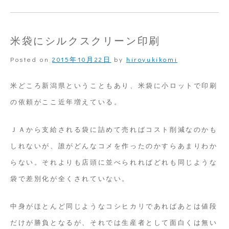
ロ
ッ
米袋にシルクスクリーン印刷
ト
Posted on
2015年10月22日
by
hiroyukikomi
の
米
米どころ新潟県ということもあり、米袋に小ロットで印刷
袋
の依頼がここ近年増えている。
印
ＪＡから支給される袋に詰めて売ればコスト削減なのかも
刷
しれないが、誰がどんなコメを作ったのかすらあまりわか
サ
らない。それよりも店頭に並べられればどれも同じような
ン
袋で差別化が全くされていない。
プ
ル
中身がほとんど同じようなコシヒカリであればあとは値段
だけが勝負となるが、それでは生産者として面白くは無い