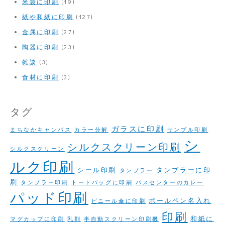
米袋に印刷
(19)
紙や和紙に印刷
(127)
金属に印刷
(27)
陶器に印刷
(23)
雑談
(3)
食材に印刷
(3)
タグ
ガラスに印刷
まちなかキャンパス
カラー分解
サンプル印刷
シ
シルクスクリーン印刷
シルクスクリーン
ルク印刷
シール印刷
タンブラーに印
タンブラー
刷
タンブラー印刷
トートバッグに印刷
バスセンターのカレー
パッド印刷
ボールペン名入れ
ビニール傘に印刷
印刷
和紙に
マグカップに印刷
乳剤
半自動スクリーン印刷機