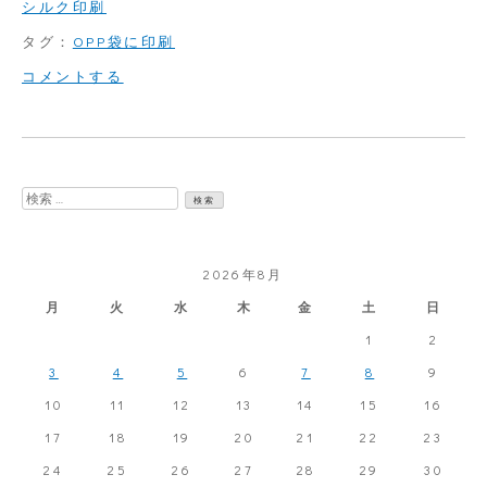
シルク印刷
タグ：
OPP袋に印刷
on
コメントする
透
明
OPP
検
袋
索:
に
2026年8月
シ
月
火
水
木
金
土
日
ル
1
2
ク
3
4
5
6
7
8
9
印
10
11
12
13
14
15
16
刷
17
18
19
20
21
22
23
24
25
26
27
28
29
30