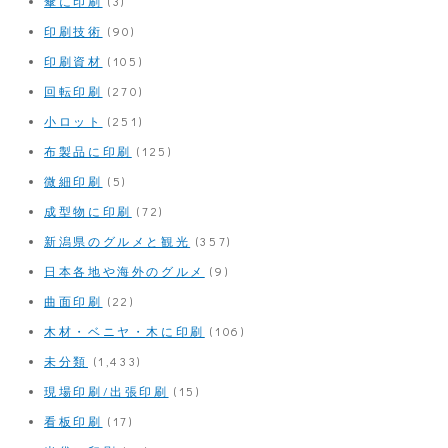
傘に印刷
(3)
印刷技術
(90)
印刷資材
(105)
回転印刷
(270)
小ロット
(251)
布製品に印刷
(125)
微細印刷
(5)
成型物に印刷
(72)
新潟県のグルメと観光
(357)
日本各地や海外のグルメ
(9)
曲面印刷
(22)
木材・ベニヤ・木に印刷
(106)
未分類
(1,433)
現場印刷/出張印刷
(15)
看板印刷
(17)