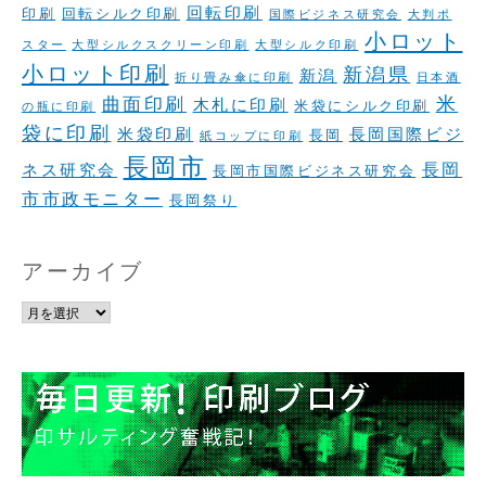
回転印刷
印刷
回転シルク印刷
国際ビジネス研究会
大判ポ
小ロット
スター
大型シルクスクリーン印刷
大型シルク印刷
小ロット印刷
新潟県
新潟
折り畳み傘に印刷
日本酒
米
曲面印刷
木札に印刷
米袋にシルク印刷
の瓶に印刷
袋に印刷
米袋印刷
長岡国際ビジ
長岡
紙コップに印刷
長岡市
長岡
ネス研究会
長岡市国際ビジネス研究会
市市政モニター
長岡祭り
アーカイブ
ア
ー
カ
イ
ブ