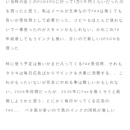
い当時の近くのPCDEPOに行って1万5千円くらいだったの
を買ったと思う。私はメールが主体なのでFAXは無くても
良いが受信用として必要だった。コピーもほとんど使わな
いで一番使ったのがスキャンかもしれない。かれこれ14
年経過してもうインクも無い、古いので新しいEPSONを
買った
特に使う予定は無いがまだ入ってくるFAX受信用、それも
９０％は毎日広告ばかりでインクを大量に消費する、、こ
れがもったいないが完全にやめる事は難しいかもしれな
い。2026年目標だったが、2030年にFaxを無くそうと延
期しようかと思う。とにかく毎日やってくる広告の
FAX,,,, ベタ面が多いので黒のインクの消耗が激しい