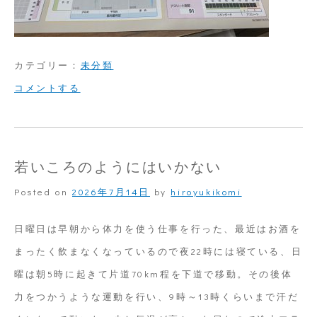
カテゴリー：
未分類
on
コメントする
体
力
維
若いころのようにはいかない
持
Posted on
2026年7月14日
by
hiroyukikomi
日曜日は早朝から体力を使う仕事を行った、最近はお酒を
まったく飲まなくなっているので夜22時には寝ている、日
曜は朝5時に起きて片道70km程を下道で移動。その後体
力をつかうような運動を行い、9時～13時くらいまで汗だ