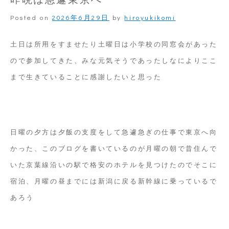
LED
Posted on
2026年6月29日
by
hiroyukikomi
に
交
土日は所用をすませたり土曜日は小学校の同窓会があった
換
ので参加してきた、みな元気そうであったしなによりここ
まで生きていることに感謝したいと思った
日曜の夕方は夕飯の支度をして急遽急ぎの仕事で東京へ向
かった、このブログを書いているのが月曜の朝で昔住んで
いた京葉線沿いの駅で格安のホテルを見つけたのでそこに
宿泊、月曜の昼までには新潟に戻る新幹線に乗っているで
あろう