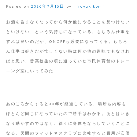
Posted on
2026年7月16日
by
hiroyukikomi
球
環
お酒を呑まなくなってから何か他にやることを見つけない
境
といけない、という気持ちになっている。もちろん仕事を
すれば良いのだが、ONOFFも必要になってくる。もちろ
ん仕事は好きだが忙しくない時は何か他の趣味でもなけれ
ばと思い、昔高校生の頃に通っていた市民体育館のトレー
ニング室にいってみた
あのころからすると30年が経過している、場所も内容も
ほとんど同じになっていたので勝手はわかる。あとはいき
なり動かすのではなく、徐々に身体をならしていくことに
なる。民間のフィットネスクラブに比較すると費用が安価