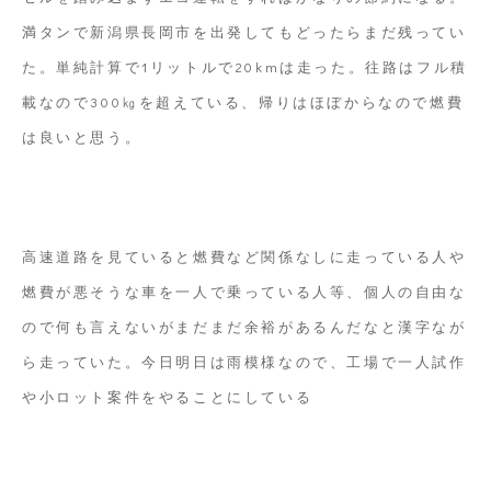
満タンで新潟県長岡市を出発してもどったらまだ残ってい
た。単純計算で1リットルで20kmは走った。往路はフル積
載なので300㎏を超えている、帰りはほぼからなので燃費
は良いと思う。
高速道路を見ていると燃費など関係なしに走っている人や
燃費が悪そうな車を一人で乗っている人等、個人の自由な
ので何も言えないがまだまだ余裕があるんだなと漢字なが
ら走っていた。今日明日は雨模様なので、工場で一人試作
や小ロット案件をやることにしている