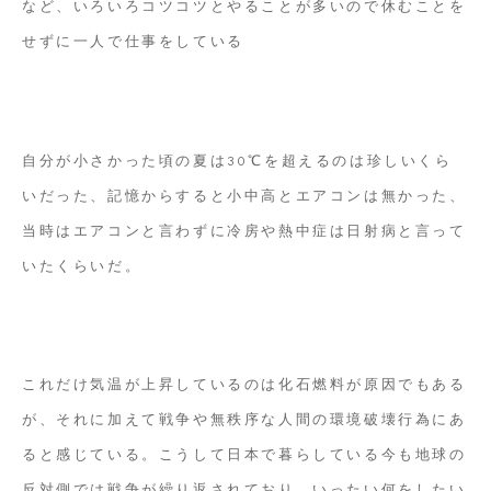
など、いろいろコツコツとやることが多いので休むことを
せずに一人で仕事をしている
自分が小さかった頃の夏は30℃を超えるのは珍しいくら
いだった、記憶からすると小中高とエアコンは無かった、
当時はエアコンと言わずに冷房や熱中症は日射病と言って
いたくらいだ。
これだけ気温が上昇しているのは化石燃料が原因でもある
が、それに加えて戦争や無秩序な人間の環境破壊行為にあ
ると感じている。こうして日本で暮らしている今も地球の
反対側では戦争が繰り返されており、いったい何をしたい