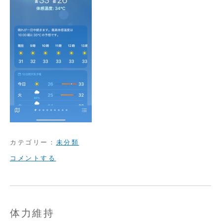
カテゴリー：
未分類
on
コメントする
猛
暑
と
体力維持
地