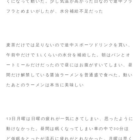
くになって動いた。少し気温が高かった日なので途中フラ
フラとめまいがしたが、水分補給不足だった
麦茶だけでは足りないので途中スポーツドリンクを買い、
午前中だけで１Lくらいの水分を補給した。朝はパンとオ
ートミールだけだったので昼にはお腹がすいてしまい、昼
間だけ解禁している醤油ラーメンを普通盛で食べた。動い
たあとのラーメンは本当に美味しい
13日月曜は日曜の疲れが一気にきてしまい、思ったように
動けなかった。昼間は眠くなってしまい車の中で30分ほ
ど仮眠をとったが流石に疲れがとれなかった。月曜は早く