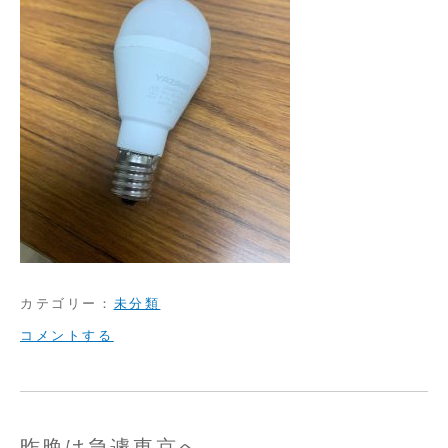
カテゴリー：
未分類
on
コメントする
節
電
で
昨晩は急遽東京へ