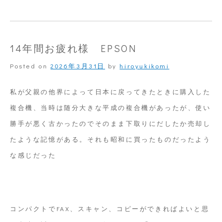
原
油
高
14年間お疲れ様 EPSON
に
Posted on
2026年3月31日
by
hiroyukikomi
よ
る
私が父親の他界によって日本に戻ってきたときに購入した
ガ
複合機、当時は随分大きな平成の複合機があったが、使い
ソ
勝手が悪く古かったのでそのまま下取りにだしたか売却し
リ
たような記憶がある。それも昭和に買ったものだったよう
ン
な感じだった
の
補
助
コンパクトでFAX、スキャン、コピーができればよいと思