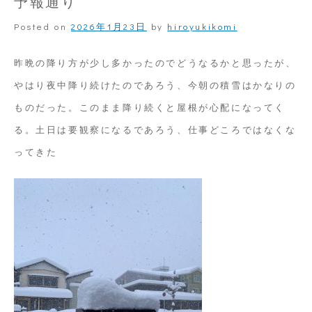
予報通り
ン
Posted on
2026年1月23日
by
hiroyukikomi
ク
が
昨晩の降り方が少し多かったのでどうなるかと思ったが、
無
やはり夜中降り続けたのであろう、今朝の積雪はかなりの
く
ものだった。このまま降り続くと屋根が心配になってく
な
る。土日は要観察になるであろう、仕事どころではなくな
っ
ってきた
た