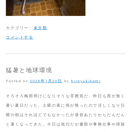
カテゴリー：
未分類
on
コメントする
暑
さ
対
猛暑と地球環境
策
Posted on
2026年7月20日
by
hiroyukikomi
そろそろ梅雨明けになりそうな雰囲気だ、昨日も雨が無く
暑い夏日だった。土曜の夜に雨が降ったので涼しくなり日
曜の朝はそれほどでもなかったが昼前あたりからだんだん
と暑くなってきた。今日は祝日だが書類や事務仕事や掃除