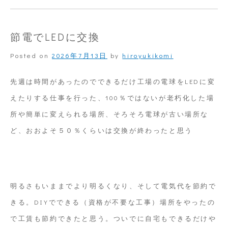
い
こ
節電でLEDに交換
ろ
Posted on
2026年7月13日
by
hiroyukikomi
の
よ
先週は時間があったのでできるだけ工場の電球をLEDに変
う
えたりする仕事を行った、100％ではないが老朽化した場
に
所や簡単に変えられる場所、そろそろ電球が古い場所な
は
ど、おおよそ５０％くらいは交換が終わったと思う
い
か
な
明るさもいままでより明るくなり、そして電気代を節約で
い
きる。DIYでできる（資格が不要な工事）場所をやったの
で工賃も節約できたと思う。ついでに自宅もできるだけや