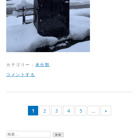
カテゴリー：
未分類
on
コメントする
予
報
通
1
2
3
4
5
...
»
り
検