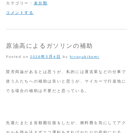
カテゴリー：
未分類
on
コメントする
昨
晩
は
原油高によるガソリンの補助
急
Posted on
2026年5月4日
by
hiroyukikomi
遽
東
賛否両論があるとは思うが、私的には運送業などの仕事で
京
使う人たちへの補助は良いと思うが、マイカーで行楽地に
へ
でる場合の補助は不要だと思っている。
先週たまたま首都圏往復をしたが、燃料費を気にしてアク
セルを踏み込まずエコ運転をすればかなりの節約になる。