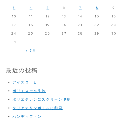
化
3
4
5
6
7
8
9
粧
10
11
12
13
14
15
16
版
17
18
19
20
21
22
23
へ
24
25
26
27
28
29
30
ス
31
ク
« 7月
リ
ー
最近の投稿
ン
アイスコーヒー
印
ポリエステル生地
刷
ポリエチレンにスクリーン印刷
２
クリアマリンボトルに印刷
色
ハンディファン