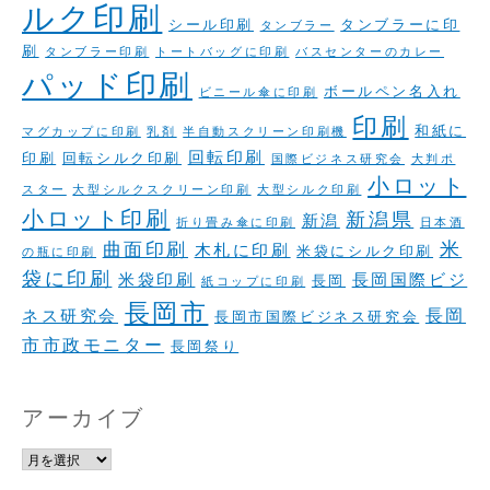
ルク印刷
シール印刷
タンブラーに印
タンブラー
刷
タンブラー印刷
トートバッグに印刷
バスセンターのカレー
パッド印刷
ボールペン名入れ
ビニール傘に印刷
印刷
和紙に
マグカップに印刷
乳剤
半自動スクリーン印刷機
回転印刷
印刷
回転シルク印刷
国際ビジネス研究会
大判ポ
小ロット
スター
大型シルクスクリーン印刷
大型シルク印刷
小ロット印刷
新潟県
新潟
折り畳み傘に印刷
日本酒
米
曲面印刷
木札に印刷
米袋にシルク印刷
の瓶に印刷
袋に印刷
米袋印刷
長岡国際ビジ
長岡
紙コップに印刷
長岡市
長岡
ネス研究会
長岡市国際ビジネス研究会
市市政モニター
長岡祭り
アーカイブ
ア