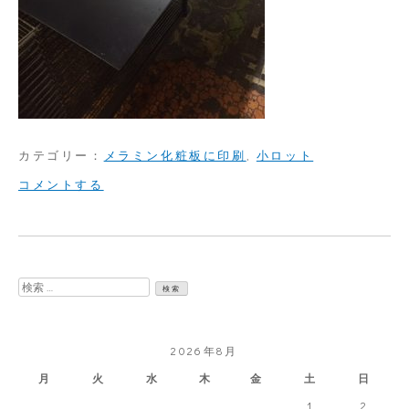
カテゴリー：
メラミン化粧板に印刷
,
小ロット
on
コメントする
巨
大
な
検
メ
索:
ラ
2026年8月
ミ
月
火
水
木
金
土
日
ン
1
2