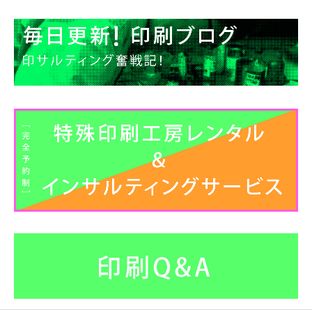
ー
カ
イ
ブ