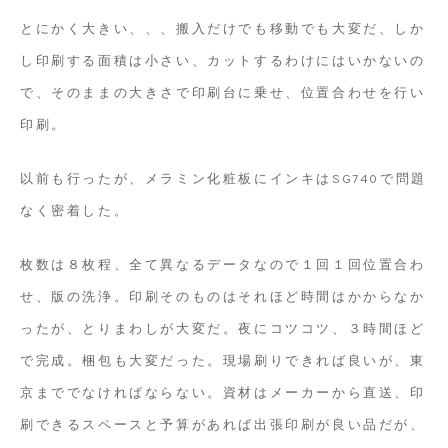
とにかく大きい、、、搬入だけでも移動でも大変だ、しか
し印刷する面積は小さい、カットするわけにはいかないの
で、そのままの大きさで印刷台に乗せ、位置合わせを行い
印刷。
以前も行ったが、メラミン化粧板にインキはSG740で問題
なく密着した。
枚数は８枚程、全て異なるデータなので１回１回位置合わ
せ、版の洗浄。印刷そのものはそれほど時間はかからなか
ったが、とりまわしが大変だ。夜にコツコツ、３時間ほど
で完成。梱包も大変だった。現場刷りできれば良いが、東
京まででなければならない。資材はメーカーから直送、印
刷できるスペースと予算があれば出張印刷が良い品だが、