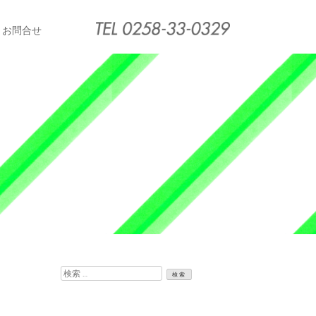
お問合せ
検
索: