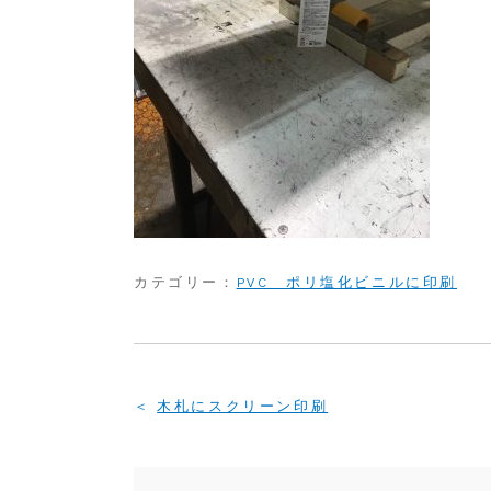
カテゴリー：
PVC ポリ塩化ビニルに印刷
投
木札にスクリーン印刷
稿
ナ