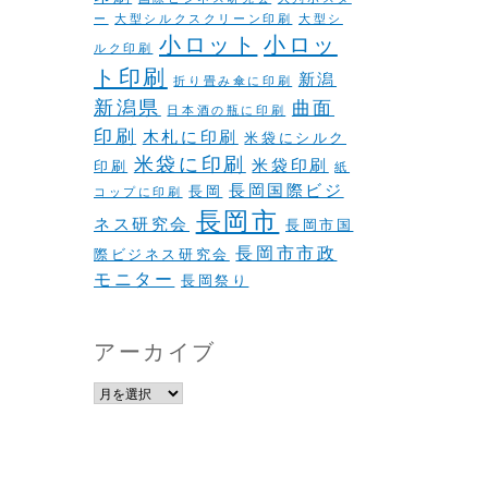
ー
大型シルクスクリーン印刷
大型シ
小ロット
小ロッ
ルク印刷
ト印刷
新潟
折り畳み傘に印刷
新潟県
曲面
日本酒の瓶に印刷
印刷
木札に印刷
米袋にシルク
米袋に印刷
米袋印刷
印刷
紙
長岡国際ビジ
長岡
コップに印刷
長岡市
ネス研究会
長岡市国
長岡市市政
際ビジネス研究会
モニター
長岡祭り
アーカイブ
ア
ー
カ