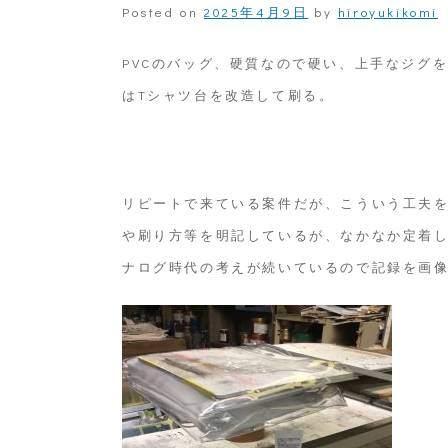
Posted on
2025年4月9日
by
hiroyukikomi
PVCのバッグ、硬質なので硬い、上手なジグ
はTシャツ台を改造して刷る。
リピートで来ている案件だが、こういう工夫を
や刷り方等を明記しているが、なかなか定着
ナログ時代の考えが続いているので記録を画