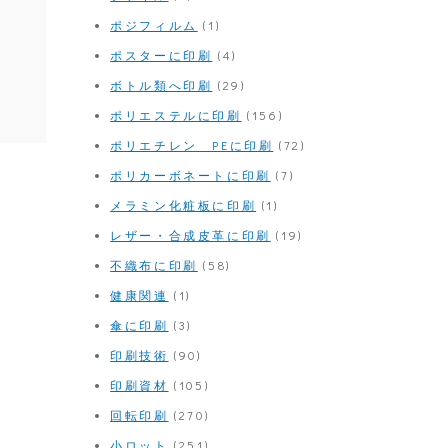
ポジフィルム
(1)
ポスターに印刷
(4)
ボトル類へ印刷
(29)
ポリエステルに印刷
(156)
ポリエチレン PEに印刷
(72)
ポリカーボネートに印刷
(7)
メラミン化粧板に印刷
(1)
レザー・合成皮革に印刷
(19)
不織布に印刷
(58)
健康関連
(1)
傘に印刷
(3)
印刷技術
(90)
印刷資材
(105)
回転印刷
(270)
小ロット
(251)