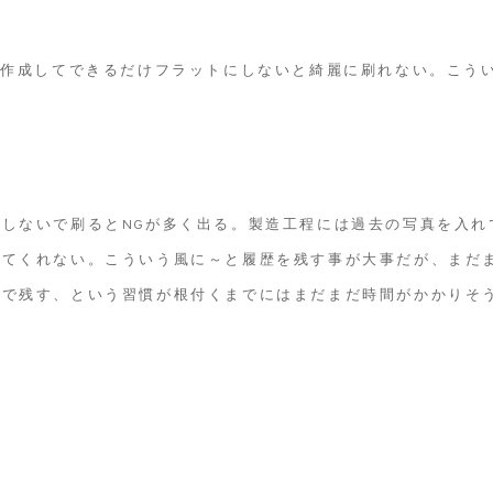
を作成してできるだけフラットにしないと綺麗に刷れない。こう
しないで刷るとNGが多く出る。製造工程には過去の写真を入れ
してくれない。こういう風に～と履歴を残す事が大事だが、まだ
像で残す、という習慣が根付くまでにはまだまだ時間がかかりそ