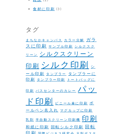
食材に印刷
(3)
タグ
ガラ
まちなかキャンパス
カラー分解
スに印刷
サンプル印刷
シルクスク
シルクスクリーン
リーン
シルク印刷
印刷
シ
ール印刷
タンブラーに
タンブラー
印刷
タンブラー印刷
トートバッグに
パッ
印刷
バスセンターのカレー
ド印刷
ボ
ビニール傘に印刷
ールペン名入れ
マグカップに印刷
印刷
乳剤
半自動スクリーン印刷機
回転
和紙に印刷
回転シルク印刷
印刷
国際ビジネス研究会
大判ポスタ