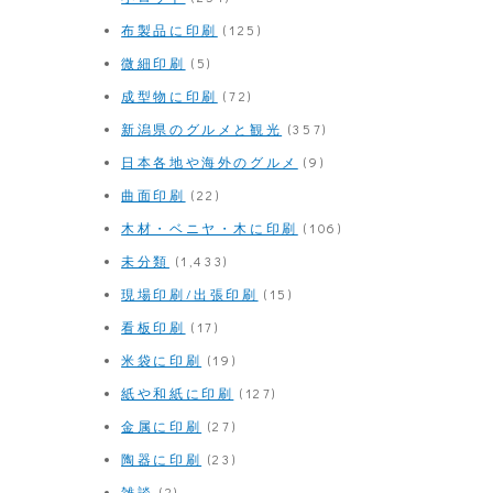
布製品に印刷
(125)
微細印刷
(5)
成型物に印刷
(72)
新潟県のグルメと観光
(357)
日本各地や海外のグルメ
(9)
曲面印刷
(22)
木材・ベニヤ・木に印刷
(106)
未分類
(1,433)
現場印刷/出張印刷
(15)
看板印刷
(17)
米袋に印刷
(19)
紙や和紙に印刷
(127)
金属に印刷
(27)
陶器に印刷
(23)
雑談
(2)