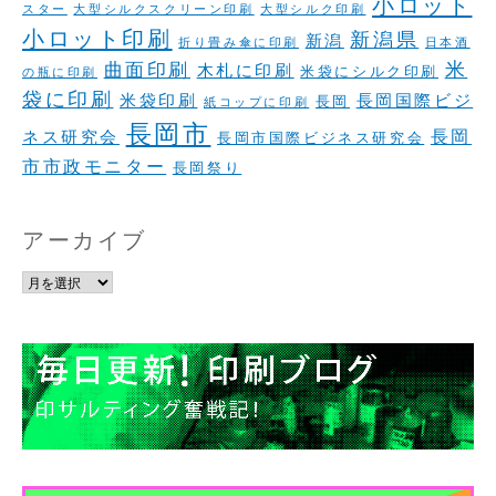
小ロット
スター
大型シルクスクリーン印刷
大型シルク印刷
小ロット印刷
新潟県
新潟
折り畳み傘に印刷
日本酒
米
曲面印刷
木札に印刷
米袋にシルク印刷
の瓶に印刷
袋に印刷
米袋印刷
長岡国際ビジ
長岡
紙コップに印刷
長岡市
長岡
ネス研究会
長岡市国際ビジネス研究会
市市政モニター
長岡祭り
アーカイブ
ア
ー
カ
イ
ブ