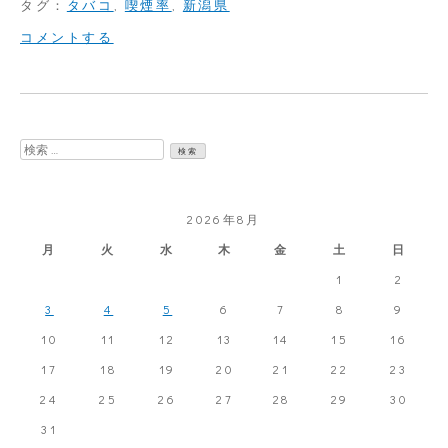
タグ：
タバコ
,
喫煙率
,
新潟県
on
コメントする
新
潟
県
検
の
索:
喫
2026年8月
煙
月
火
水
木
金
土
日
率？
1
2
3
4
5
6
7
8
9
10
11
12
13
14
15
16
17
18
19
20
21
22
23
24
25
26
27
28
29
30
31