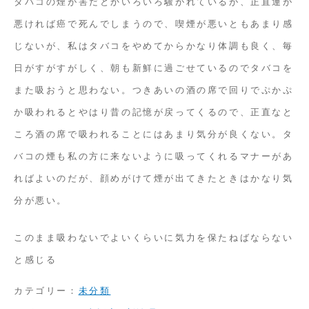
タバコの煙が害だとかいろいろ騒がれているが、正直運が
悪ければ癌で死んでしまうので、喫煙が悪いともあまり感
じないが、私はタバコをやめてからかなり体調も良く、毎
日がすがすがしく、朝も新鮮に過ごせているのでタバコを
また吸おうと思わない。つきあいの酒の席で回りでぷかぷ
か吸われるとやはり昔の記憶が戻ってくるので、正直なと
ころ酒の席で吸われることにはあまり気分が良くない。タ
バコの煙も私の方に来ないように吸ってくれるマナーがあ
ればよいのだが、顔めがけて煙が出てきたときはかなり気
分が悪い。
このまま吸わないでよいくらいに気力を保たねばならない
と感じる
カテゴリー：
未分類