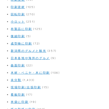
印刷資材
(105)
回転印刷
(270)
小ロット
(251)
布製品に印刷
(125)
微細印刷
(5)
成型物に印刷
(72)
新潟県のグルメと観光
(357)
日本各地や海外のグルメ
(9)
曲面印刷
(22)
木材・ベニヤ・木に印刷
(106)
未分類
(1,433)
現場印刷/出張印刷
(15)
看板印刷
(17)
米袋に印刷
(19)
紙や和紙に印刷
(127)