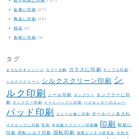
金属に印刷
(27)
陶器に印刷
(23)
雑談
(2)
食材に印刷
(3)
タグ
ガラスに印刷
まちなかキャンパス
カラー分解
サンプル印刷
シ
シルクスクリーン印刷
シルクスクリーン
ルク印刷
シール印刷
タンブラーに印
タンブラー
刷
タンブラー印刷
トートバッグに印刷
バスセンターのカレー
パッド印刷
ボールペン名入れ
ビニール傘に印刷
印刷
和紙に
マグカップに印刷
乳剤
半自動スクリーン印刷機
回転印刷
印刷
回転シルク印刷
国際ビジネス研究会
大判ポ