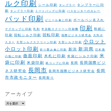
ルク印刷
シール印刷
タンブラーに印
タンブラー
刷
タンブラー印刷
トートバッグに印刷
バスセンターのカレー
パッド印刷
ボールペン名入れ
ビニール傘に印刷
印刷
和紙に
マグカップに印刷
乳剤
半自動スクリーン印刷機
回転印刷
印刷
回転シルク印刷
国際ビジネス研究会
大判ポ
小ロット
スター
大型シルクスクリーン印刷
大型シルク印刷
小ロット印刷
新潟県
新潟
折り畳み傘に印刷
日本酒
米
曲面印刷
木札に印刷
米袋にシルク印刷
の瓶に印刷
袋に印刷
米袋印刷
長岡国際ビジ
長岡
紙コップに印刷
長岡市
長岡
ネス研究会
長岡市国際ビジネス研究会
市市政モニター
長岡祭り
アーカイブ
ア
ー