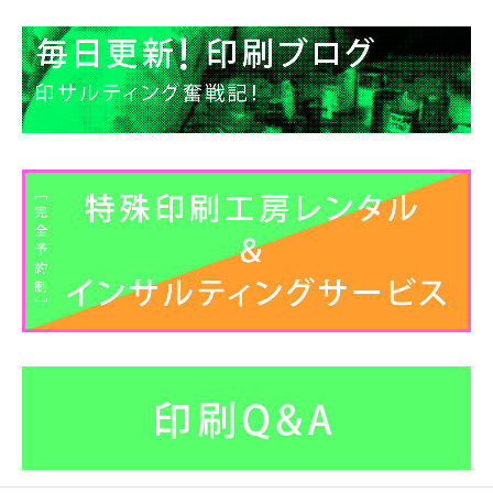
カ
イ
ブ