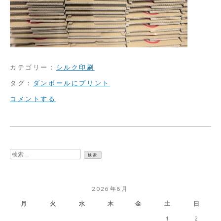
カテゴリー：
シルク印刷
タグ：
ダンボールにプリント
on
コメントする
ダ
ン
ボ
検
ー
索:
ル
2026年8月
に
月
火
水
木
金
土
日
ス
1
2